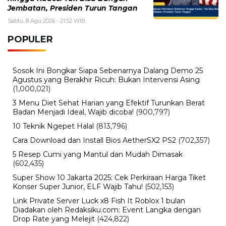
Jembatan, Presiden Turun Tangan
Sabtu, 8 Agu 2026 - 21:52 WIB
POPULER
Sosok Ini Bongkar Siapa Sebenarnya Dalang Demo 25
Agustus yang Berakhir Ricuh: Bukan Intervensi Asing
(1,000,021)
3 Menu Diet Sehat Harian yang Efektif Turunkan Berat
Badan Menjadi Ideal, Wajib dicoba!
(900,797)
10 Teknik Ngepet Halal
(813,796)
Cara Download dan Install Bios AetherSX2 PS2
(702,357)
5 Resep Cumi yang Mantul dan Mudah Dimasak
(602,435)
Super Show 10 Jakarta 2025: Cek Perkiraan Harga Tiket
Konser Super Junior, ELF Wajib Tahu!
(502,153)
Link Private Server Luck x8 Fish It Roblox 1 bulan
Diadakan oleh Redaksiku.com: Event Langka dengan
Drop Rate yang Melejit
(424,822)