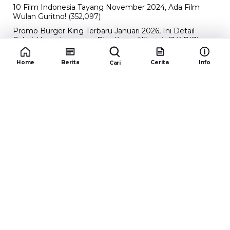
10 Film Indonesia Tayang November 2024, Ada Film
Wulan Guritno!
(352,097)
Promo Burger King Terbaru Januari 2026, Ini Detail
Paket Hematnya yang Bisa Kamu Nikmati
(341,747)
10 klub terbaik pes 2024 Sepanjang Sejarah
(54,017)
Home
Berita
Cerita
Info
Cari
Redaksiku.com
Alamat : STC SENAYAN LT.4 ROOM 31-34 Jl. Asia
Afrika , Pintu IX Senayan, RT.1/RW.3, Gelora,
Kecamatan Tanah Abang, Daerah Khusus Ibukota
Jakarta 10270
Email : redaksiku.official@gmail.com
TENTANG
REDAKSI
KODE ETIK
PEDOMAN MEDIA SIBER
IKLAN
HUBUNGI