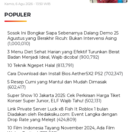
Kamis, 6 Agu 2026 - 13:50 WIB
POPULER
Sosok Ini Bongkar Siapa Sebenarnya Dalang Demo 25
Agustus yang Berakhir Ricuh: Bukan Intervensi Asing
(1,000,010)
3 Menu Diet Sehat Harian yang Efektif Turunkan Berat
Badan Menjadi Ideal, Wajib dicoba!
(900,792)
10 Teknik Ngepet Halal
(813,791)
Cara Download dan Install Bios AetherSX2 PS2
(702,347)
5 Resep Cumi yang Mantul dan Mudah Dimasak
(602,417)
Super Show 10 Jakarta 2025: Cek Perkiraan Harga Tiket
Konser Super Junior, ELF Wajib Tahu!
(502,131)
Link Private Server Luck x8 Fish It Roblox 1 bulan
Diadakan oleh Redaksiku.com: Event Langka dengan
Drop Rate yang Melejit
(424,809)
10 Film Indonesia Tayang November 2024, Ada Film