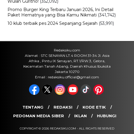
Wulan Guritno!
(352,092)
Promo Burger King Terbaru Januari 2026, Ini Detail
Paket Hematnya yang Bisa Kamu Nikmati
(341,742)
10 klub terbaik pes 2024 Sepanjang Sejarah
(53,991)
Redaksiku.com
Alamat : STC SENAYAN LT.4 ROOM 31-34 Jl. Asia
Afrika , Pintu IX Senayan, RT.1/RW.3, Gelora,
Kecamatan Tanah Abang, Daerah Khusus Ibukota
Jakarta 10270
Email : redaksiku.official@gmail.com
TENTANG
REDAKSI
KODE ETIK
PEDOMAN MEDIA SIBER
IKLAN
HUBUNGI
COPYRIGHT © 2026 REDAKSIKU.COM - ALL RIGHTS RESERVED