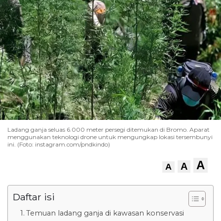
Ladang ganja seluas 6.000 meter persegi ditemukan di Bromo. Aparat
menggunakan teknologi drone untuk mengungkap lokasi tersembunyi
ini. (Foto: instagram.com/pndkindo)
A
A
A
Daftar isi
Temuan ladang ganja di kawasan konservasi