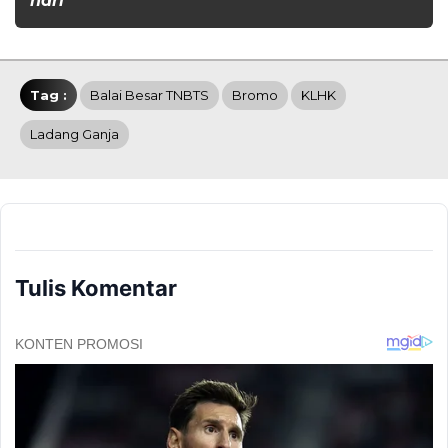
hari
Tag :
Balai Besar TNBTS
Bromo
KLHK
Ladang Ganja
Tulis Komentar