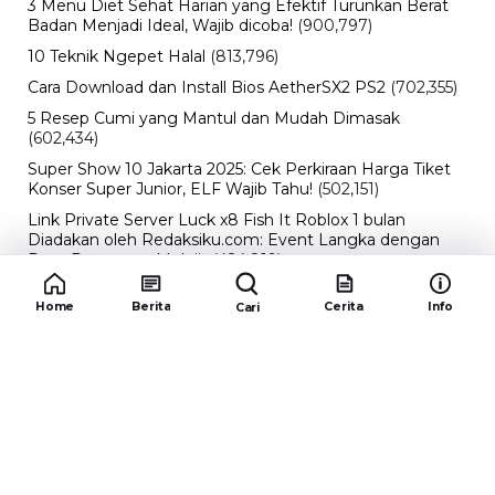
3 Menu Diet Sehat Harian yang Efektif Turunkan Berat
Badan Menjadi Ideal, Wajib dicoba!
(900,797)
10 Teknik Ngepet Halal
(813,796)
Cara Download dan Install Bios AetherSX2 PS2
(702,355)
5 Resep Cumi yang Mantul dan Mudah Dimasak
(602,434)
Super Show 10 Jakarta 2025: Cek Perkiraan Harga Tiket
Konser Super Junior, ELF Wajib Tahu!
(502,151)
Link Private Server Luck x8 Fish It Roblox 1 bulan
Diadakan oleh Redaksiku.com: Event Langka dengan
Drop Rate yang Melejit
(424,819)
10 Film Indonesia Tayang November 2024, Ada Film
Home
Berita
Cerita
Info
Cari
Wulan Guritno!
(352,096)
Promo Burger King Terbaru Januari 2026, Ini Detail
Paket Hematnya yang Bisa Kamu Nikmati
(341,747)
10 klub terbaik pes 2024 Sepanjang Sejarah
(54,015)
Redaksiku.com