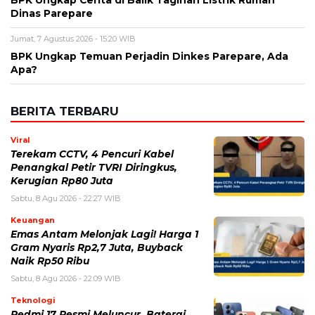
Dinas Parepare
Jumat, 7 Agustus 2026 - 15:20 WIB
BPK Ungkap Temuan Perjadin Dinkes Parepare, Ada
Apa?
BERITA TERBARU
Viral
Terekam CCTV, 4 Pencuri Kabel
Penangkal Petir TVRI Diringkus,
Kerugian Rp80 Juta
Sabtu, 8 Agu 2026 - 22:27 WIB
Keuangan
Emas Antam Melonjak Lagi! Harga 1
Gram Nyaris Rp2,7 Juta, Buyback
Naik Rp50 Ribu
Sabtu, 8 Agu 2026 - 22:09 WIB
Teknologi
Redmi 17 Resmi Meluncur, Baterai