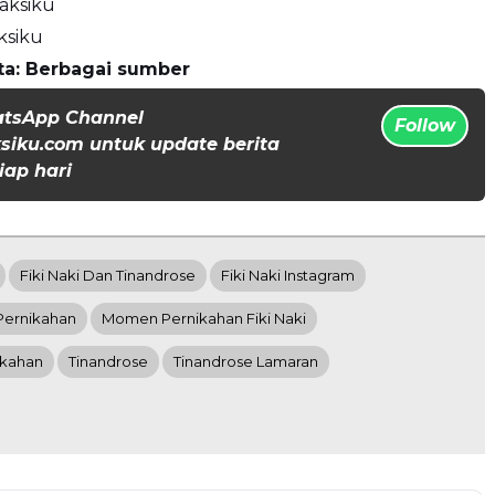
aksiku
ksiku
ta: Berbagai sumber
atsApp Channel
Follow
iku.com untuk update berita
iap hari
Fiki Naki Dan Tinandrose
Fiki Naki Instagram
 Pernikahan
Momen Pernikahan Fiki Naki
ikahan
Tinandrose
Tinandrose Lamaran