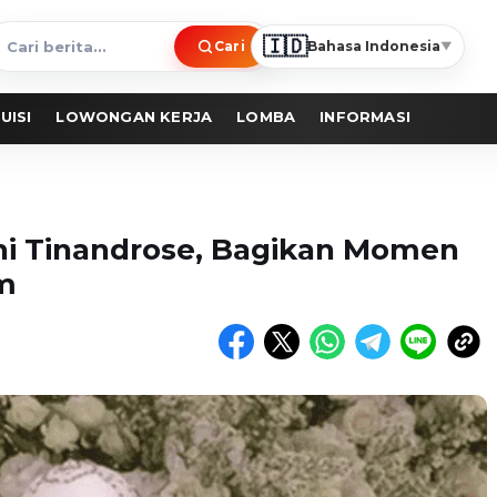
🇮🇩
Cari
Bahasa Indonesia
▼
ari
erita
UISI
LOWONGAN KERJA
LOMBA
INFORMASI
ahi Tinandrose, Bagikan Momen
am