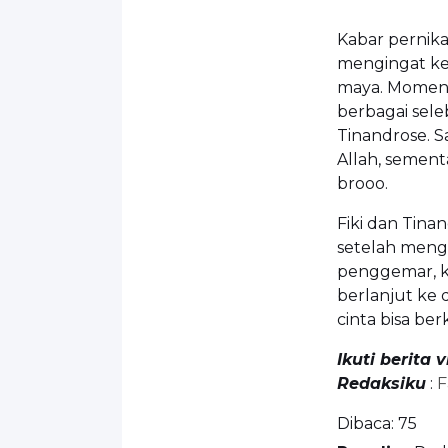
Kabar pernik
mengingat ked
maya. Momen 
berbagai sele
Tinandrose. S
Allah, semen
brooo.
Fiki dan Tina
setelah meng
penggemar, ki
berlanjut ke 
cinta bisa be
Ikuti berita 
Redaksiku
:
F
Dibaca:
75