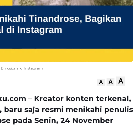
 Emosional di Instagram
A
A
A
u.com – Kreator konten terkenal,
i, baru saja resmi menikahi penulis
ose pada Senin, 24 November