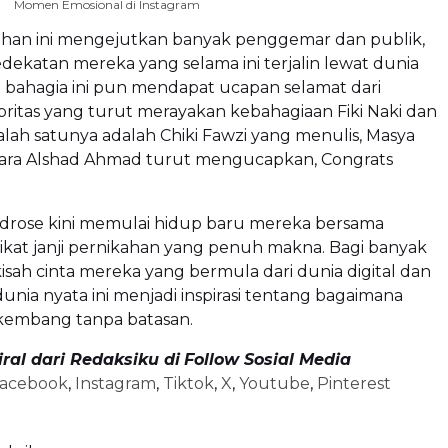
Momen Emosional di Instagram
ahan ini mengejutkan banyak penggemar dan publik,
ekatan mereka yang selama ini terjalin lewat dunia
bahagia ini pun mendapat ucapan selamat dari
britas yang turut merayakan kebahagiaan Fiki Naki dan
alah satunya adalah Chiki Fawzi yang menulis, Masya
tara Alshad Ahmad turut mengucapkan, Congrats
ndrose kini memulai hidup baru mereka bersama
ikat janji pernikahan yang penuh makna. Bagi banyak
sah cinta mereka yang bermula dari dunia digital dan
dunia nyata ini menjadi inspirasi tentang bagaimana
rkembang tanpa batasan.
viral dari Redaksiku di
Follow Sosial Media
acebook
,
Instagram
,
Tiktok
,
X
,
Youtube
,
Pinterest