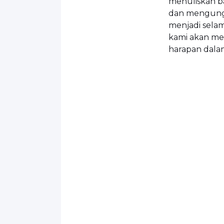
menuliskan b
dan mengungk
menjadi selam
kami akan me
harapan dal