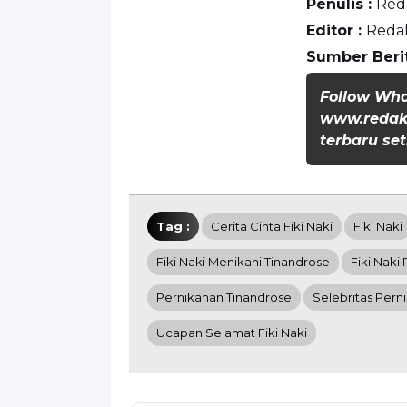
Penulis :
Red
Editor :
Reda
Sumber Beri
Follow Wh
www.redaks
terbaru set
Tag :
Cerita Cinta Fiki Naki
Fiki Naki
Fiki Naki Menikahi Tinandrose
Fiki Naki
Pernikahan Tinandrose
Selebritas Pern
Ucapan Selamat Fiki Naki