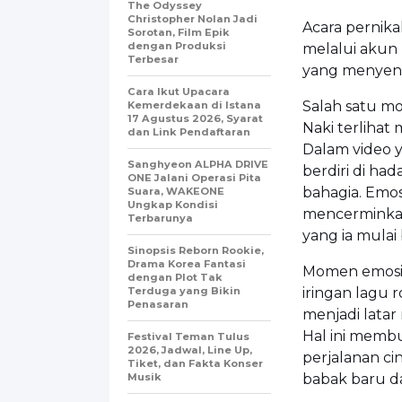
The Odyssey
Christopher Nolan Jadi
Acara pernika
Sorotan, Film Epik
dengan Produksi
melalui akun
Terbesar
yang menyent
Cara Ikut Upacara
Salah satu mo
Kemerdekaan di Istana
17 Agustus 2026, Syarat
Naki terlihat
dan Link Pendaftaran
Dalam video y
Sanghyeon ALPHA DRIVE
berdiri di ha
ONE Jalani Operasi Pita
bahagia. Emosi
Suara, WAKEONE
Ungkap Kondisi
mencerminkan
Terbarunya
yang ia mula
Sinopsis Reborn Rookie,
Drama Korea Fantasi
Momen emosio
dengan Plot Tak
Terduga yang Bikin
iringan lagu r
Penasaran
menjadi lata
Hal ini memb
Festival Teman Tulus
2026, Jadwal, Line Up,
perjalanan ci
Tiket, dan Fakta Konser
Musik
babak baru d