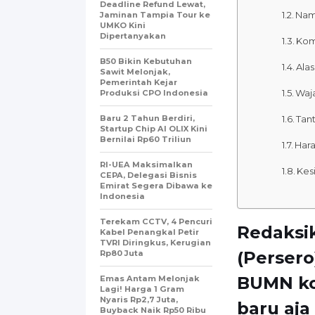
Deadline Refund Lewat,
Nam
Jaminan Tampia Tour ke
UMKO Kini
Dipertanyakan
Kom
B50 Bikin Kebutuhan
Ala
Sawit Melonjak,
Pemerintah Kejar
Waja
Produksi CPO Indonesia
Baru 2 Tahun Berdiri,
Tan
Startup Chip AI OLIX Kini
Bernilai Rp60 Triliun
Har
RI-UEA Maksimalkan
Kes
CEPA, Delegasi Bisnis
Emirat Segera Dibawa ke
Indonesia
Terekam CCTV, 4 Pencuri
Redaksi
Kabel Penangkal Petir
TVRI Diringkus, Kerugian
(Persero
Rp80 Juta
BUMN kon
Emas Antam Melonjak
Lagi! Harga 1 Gram
Nyaris Rp2,7 Juta,
baru aj
Buyback Naik Rp50 Ribu