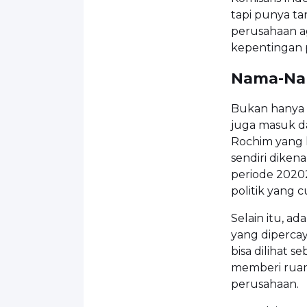
tapi punya t
perusahaan ag
kepentingan
Nama-Nam
Bukan hanya H
juga masuk da
Rochim yang k
sendiri dikena
periode 2020
politik yang 
Selain itu, a
yang diperca
bisa dilihat s
memberi ruan
perusahaan.