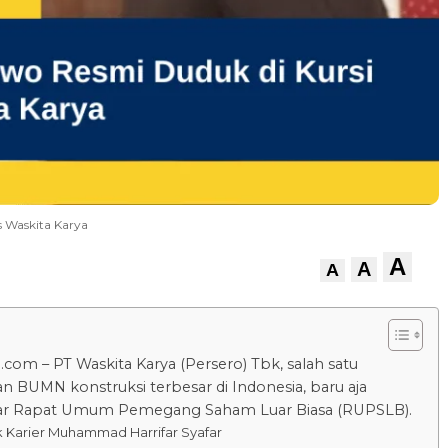
s Waskita Karya
A
A
A
.com – PT Waskita Karya (Persero) Tbk, salah satu
n BUMN konstruksi terbesar di Indonesia, baru aja
r Rapat Umum Pemegang Saham Luar Biasa (RUPSLB).
k Karier Muhammad Harrifar Syafar