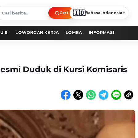
🇮🇩
Cari
Bahasa Indonesia
▼
ari
erita
UISI
LOWONGAN KERJA
LOMBA
INFORMASI
esmi Duduk di Kursi Komisaris