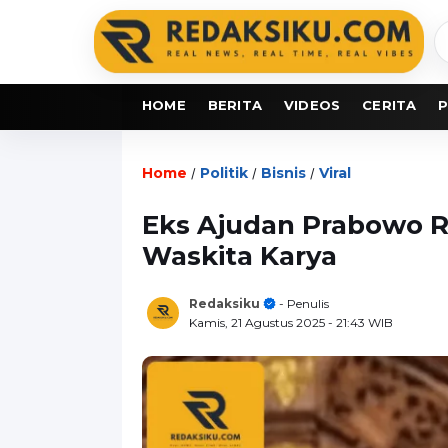
C
b
HOME
BERITA
VIDEOS
CERITA
P
Home
Politik
Bisnis
Viral
/
/
/
Eks Ajudan Prabowo R
Waskita Karya
Redaksiku
- Penulis
Kamis, 21 Agustus 2025
- 21:43 WIB