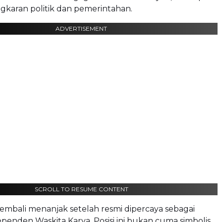
ingkaran politik dan pemerintahan.
ADVERTISEMENT
SCROLL TO RESUME CONTENT
r kembali menanjak setelah resmi dipercaya sebagai
ependen Waskita Karya. Posisi ini bukan cuma simbolis,