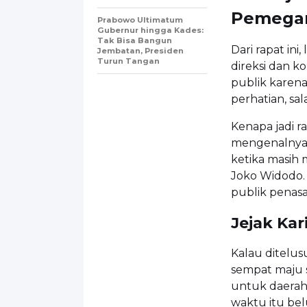
Pemegan
Prabowo Ultimatum
Gubernur hingga Kades:
Tak Bisa Bangun
Dari rapat in
Jembatan, Presiden
Turun Tangan
direksi dan k
publik karen
perhatian, sa
Kenapa jadi r
mengenalnya 
ketika masih 
Joko Widodo. 
publik penasa
Jejak Ka
Kalau ditelusu
sempat maju s
untuk daerah 
waktu itu bel