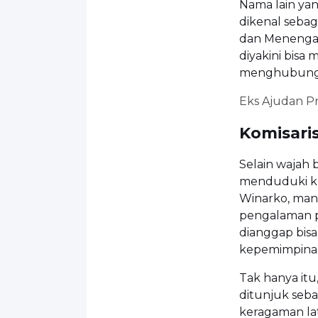
Nama lain ya
dikenal sebag
dan Menengah
diyakini bisa
menghubungk
Eks Ajudan Pr
Komisari
Selain wajah 
menduduki ku
Winarko, man
pengalaman p
dianggap bis
kepemimpinan
Tak hanya it
ditunjuk seb
keragaman lat