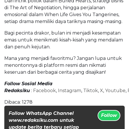
Dari intrik politik dalam Buried Hearts, strategi bisnis
di The Art of Negotiation, hingga perjalanan
emosional dalam When Life Gives You Tangerines,
setiap drama memiliki daya tariknya masing-masing.
Bagi pecinta drakor, bulan ini menjadi kesempatan
emas untuk menikmati kisah-kisah yang mendalam
dan penuh kejutan.
Mana yang menjadi favoritmu? Jangan lupa untuk
menontonnya di platform resmi dan nikmati
keseruan dari berbagai cerita yang disajikan!
Follow Sosial Media
Redaksiku
:
Facebook
,
Instagram
,
Tiktok
,
X
,
Youtube
,
Dibaca:
1278
Follow WhatsApp Channel
Follow
www.redaksiku.com untuk
update berita terbaru setiap