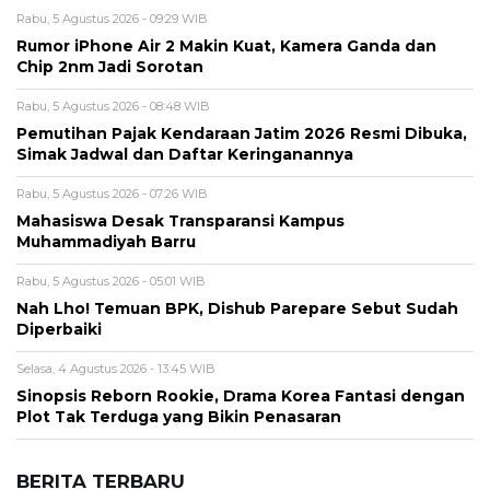
Alamat email tidak akan dipublikasikan. Kolom wajib ditandai *.
Komentar
*
Nama
*
Email
*