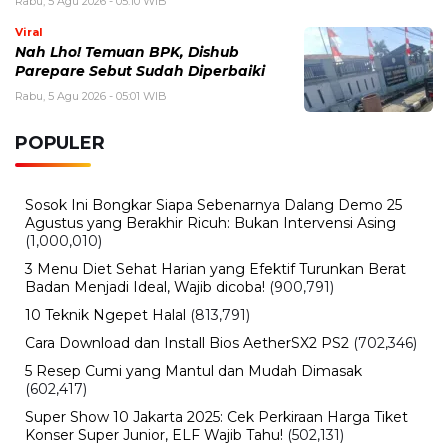
Mahasiswa Desak Transparansi Kampus
Muhammadiyah Barru
Rabu, 5 Agustus 2026 - 05:01 WIB
Nah Lho! Temuan BPK, Dishub Parepare Sebut Sudah
Diperbaiki
Selasa, 4 Agustus 2026 - 13:45 WIB
Sinopsis Reborn Rookie, Drama Korea Fantasi dengan
Plot Tak Terduga yang Bikin Penasaran
BERITA TERBARU
Teknologi
Rumor iPhone Air 2 Makin Kuat,
Kamera Ganda dan Chip 2nm Jadi
Sorotan
Rabu, 5 Agu 2026 - 09:29 WIB
Otomotif
Pemutihan Pajak Kendaraan Jatim