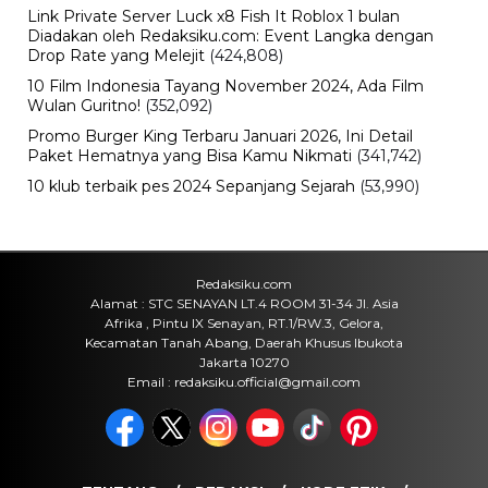
2026 Resmi Dibuka, Simak Jadwal
dan Daftar Keringanannya
Rabu, 5 Agu 2026 - 08:48 WIB
Viral
Mahasiswa Desak Transparansi
Kampus Muhammadiyah Barru
Rabu, 5 Agu 2026 - 07:26 WIB
Internasional
Rotasi Jabatan di Polres Barru,
Sejumlah Perwira Dapat Amanah
Baru
Rabu, 5 Agu 2026 - 05:10 WIB
Viral
Nah Lho! Temuan BPK, Dishub
Parepare Sebut Sudah Diperbaiki
Rabu, 5 Agu 2026 - 05:01 WIB
POPULER