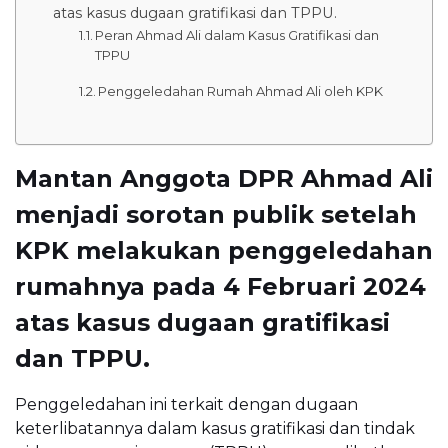
atas kasus dugaan gratifikasi dan TPPU.
Peran Ahmad Ali dalam Kasus Gratifikasi dan
TPPU
Penggeledahan Rumah Ahmad Ali oleh KPK
Mantan Anggota DPR Ahmad Ali
menjadi sorotan publik setelah
KPK melakukan penggeledahan
rumahnya pada 4 Februari 2024
atas kasus dugaan gratifikasi
dan TPPU.
Penggeledahan ini terkait dengan dugaan
keterlibatannya dalam kasus gratifikasi dan tindak