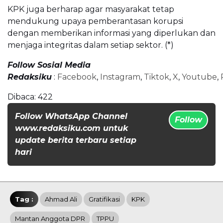
KPK juga berharap agar masyarakat tetap
mendukung upaya pemberantasan korupsi
dengan memberikan informasi yang diperlukan dan
menjaga integritas dalam setiap sektor. (*)
Follow Sosial Media
Redaksiku
:
Facebook
,
Instagram
,
Tiktok
,
X
,
Youtube
,
Dibaca:
422
Follow WhatsApp Channel
Follow
www.redaksiku.com untuk
update berita terbaru setiap
hari
Tag :
Ahmad Ali
Gratifikasi
KPK
Mantan Anggota DPR
TPPU