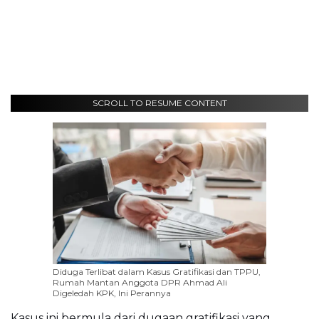
SCROLL TO RESUME CONTENT
Diduga Terlibat dalam Kasus Gratifikasi dan TPPU,
Rumah Mantan Anggota DPR Ahmad Ali
Digeledah KPK, Ini Perannya
Kasus ini bermula dari dugaan gratifikasi yang