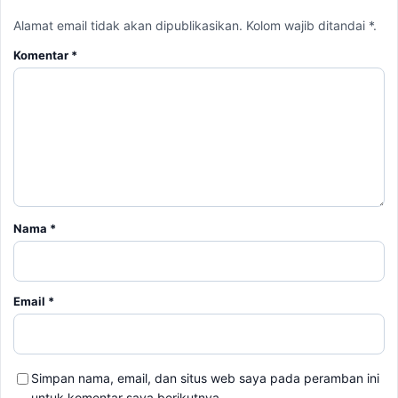
Nama
*
Email
*
Simpan nama, email, dan situs web saya pada peramban ini
untuk komentar saya berikutnya.
BERITA TERKAIT