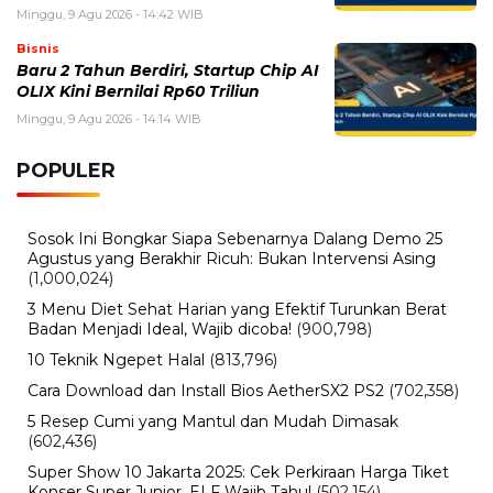
Minggu, 9 Agu 2026 - 14:42 WIB
Bisnis
Baru 2 Tahun Berdiri, Startup Chip AI
OLIX Kini Bernilai Rp60 Triliun
Minggu, 9 Agu 2026 - 14:14 WIB
POPULER
Sosok Ini Bongkar Siapa Sebenarnya Dalang Demo 25
Agustus yang Berakhir Ricuh: Bukan Intervensi Asing
(1,000,024)
3 Menu Diet Sehat Harian yang Efektif Turunkan Berat
Badan Menjadi Ideal, Wajib dicoba!
(900,798)
10 Teknik Ngepet Halal
(813,796)
Cara Download dan Install Bios AetherSX2 PS2
(702,358)
5 Resep Cumi yang Mantul dan Mudah Dimasak
(602,436)
Super Show 10 Jakarta 2025: Cek Perkiraan Harga Tiket
Konser Super Junior, ELF Wajib Tahu!
(502,154)