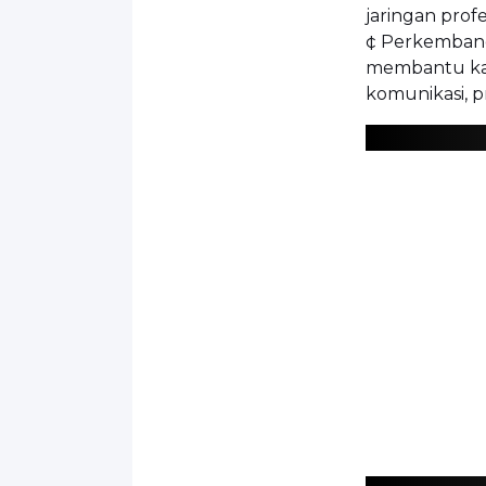
jaringan prof
¢ Perkembanga
membantu ka
komunikasi, p