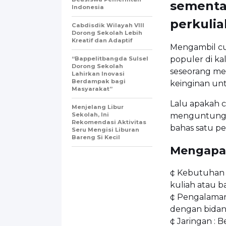
sementa
Indonesia
perkulia
Cabdisdik Wilayah VIII
Dorong Sekolah Lebih
Kreatif dan Adaptif
Mengambil cut
populer di k
“Bappelitbangda Sulsel
Dorong Sekolah
seseorang mem
Lahirkan Inovasi
Berdampak bagi
keinginan un
Masyarakat”
Lalu apakah c
Menjelang Libur
Sekolah, Ini
menguntungka
Rekomendasi Aktivitas
bahas satu pe
Seru Mengisi Liburan
Bareng Si Kecil
Mengapa 
¢ Kebutuhan 
kuliah atau 
¢ Pengalaman
dengan bidang
¢ Jaringan 