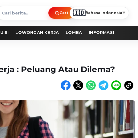
🇮🇩
Cari
Bahasa Indonesia
▼
ari
erita
UISI
LOWONGAN KERJA
LOMBA
INFORMASI
erja : Peluang Atau Dilema?