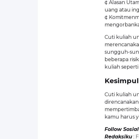
¢ Alasan Ut
uang atau in
¢ Komitmenmu
mengorbanka
Cuti kuliah u
merencanaka
sungguh-sungg
beberapa risi
kuliah seperti
Kesimpu
Cuti kuliah un
direncanakan
mempertimban
kamu harus y
Follow Sosia
Redaksiku
:
F