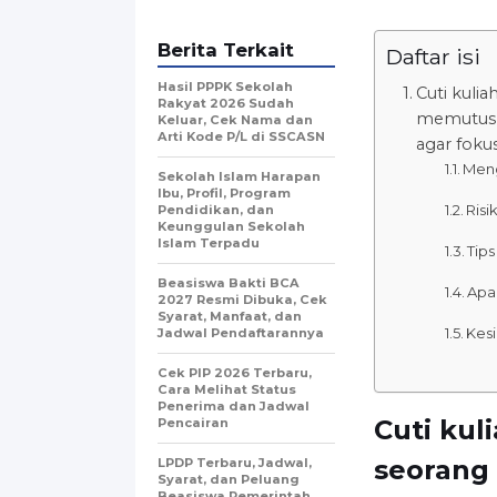
Berita Terkait
Daftar isi
Hasil PPPK Sekolah
Cuti kuli
Rakyat 2026 Sudah
memutuska
Keluar, Cek Nama dan
Arti Kode P/L di SSCASN
agar fokus
Meng
Sekolah Islam Harapan
Ibu, Profil, Program
Risi
Pendidikan, dan
Keunggulan Sekolah
Islam Terpadu
Tips
Beasiswa Bakti BCA
Apa
2027 Resmi Dibuka, Cek
Syarat, Manfaat, dan
Kes
Jadwal Pendaftarannya
Cek PIP 2026 Terbaru,
Cara Melihat Status
Penerima dan Jadwal
Cuti kul
Pencairan
seorang
LPDP Terbaru, Jadwal,
Syarat, dan Peluang
Beasiswa Pemerintah