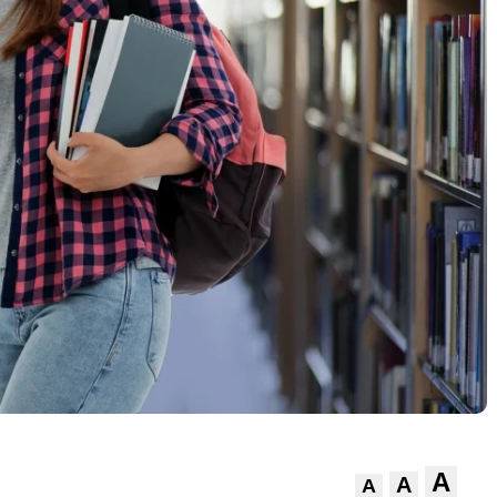
A
A
A