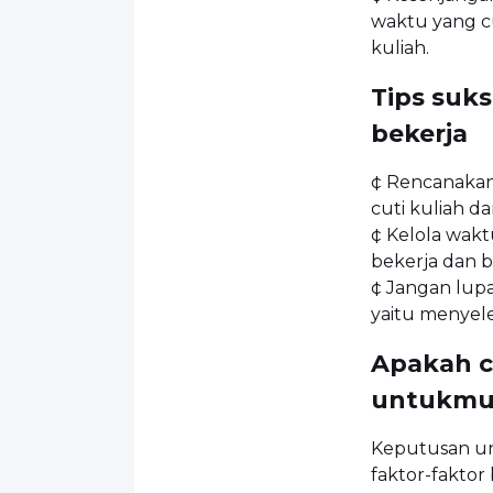
waktu yang c
kuliah.
Tips suk
bekerja
¢ Rencanakan
cuti kuliah d
¢ Kelola wak
bekerja dan b
¢ Jangan lup
yaitu menyele
Apakah c
untukm
Keputusan unt
faktor-fakto