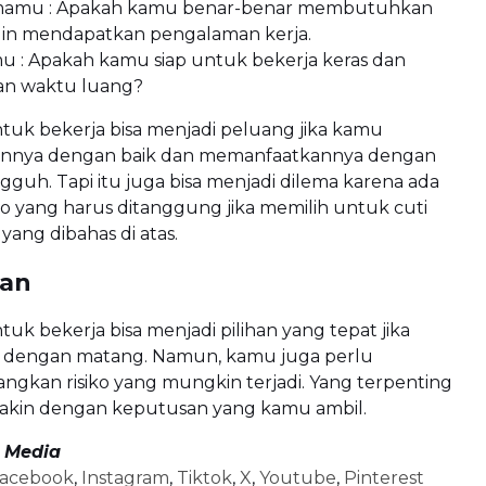
amamu : Apakah kamu benar-benar membutuhkan
gin mendapatkan pengalaman kerja.
 : Apakah kamu siap untuk bekerja keras dan
n waktu luang?
ntuk bekerja bisa menjadi peluang jika kamu
nnya dengan baik dan memanfaatkannya dengan
uh. Tapi itu juga bisa menjadi dilema karena ada
ko yang harus ditanggung jika memilih untuk cuti
 yang dibahas di atas.
lan
tuk bekerja bisa menjadi pilihan yang tepat jika
 dengan matang. Namun, kamu juga perlu
gkan risiko yang mungkin terjadi. Yang terpenting
akin dengan keputusan yang kamu ambil.
l Media
acebook
,
Instagram
,
Tiktok
,
X
,
Youtube
,
Pinterest