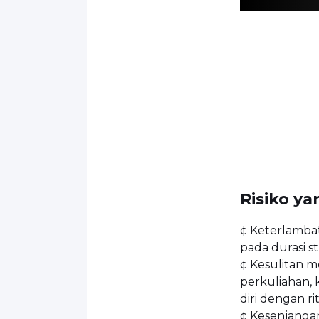
Risiko ya
¢ Keterlambat
pada durasi s
¢ Kesulitan m
perkuliahan,
diri dengan r
¢ Kesenjangan