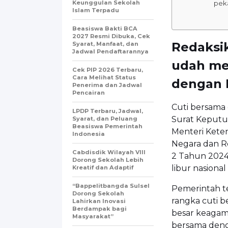
Keunggulan Sekolah
peka
Islam Terpadu
Beasiswa Bakti BCA
2027 Resmi Dibuka, Cek
Redaksi
Syarat, Manfaat, dan
Jadwal Pendaftarannya
udah me
Cek PIP 2026 Terbaru,
Cara Melihat Status
dengan 
Penerima dan Jadwal
Pencairan
Cuti bersama
LPDP Terbaru, Jadwal,
Surat Keputus
Syarat, dan Peluang
Beasiswa Pemerintah
Menteri Kete
Indonesia
Negara dan Re
Cabdisdik Wilayah VIII
2 Tahun 2024
Dorong Sekolah Lebih
libur nasiona
Kreatif dan Adaptif
“Bappelitbangda Sulsel
Pemerintah t
Dorong Sekolah
rangka cuti 
Lahirkan Inovasi
Berdampak bagi
besar keagama
Masyarakat”
bersama deng