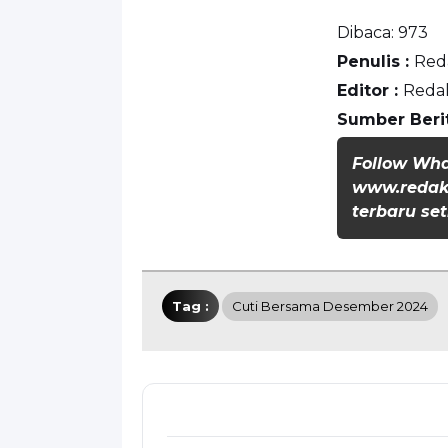
Dibaca:
973
Penulis :
Red
Editor :
Reda
Sumber Beri
Follow Wh
www.redaks
terbaru set
Tag :
Cuti Bersama Desember 2024