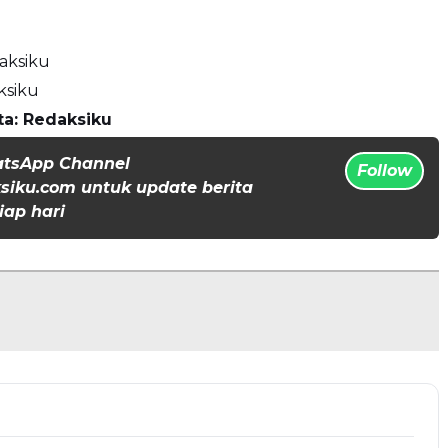
aksiku
ksiku
ta: Redaksiku
atsApp Channel
Follow
iku.com untuk update berita
iap hari