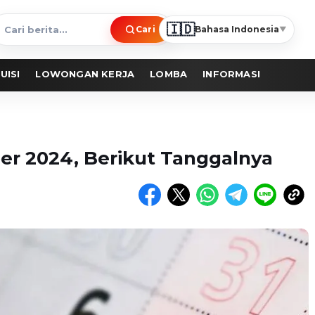
🇮🇩
Cari
Bahasa Indonesia
▼
ari
erita
UISI
LOWONGAN KERJA
LOMBA
INFORMASI
r 2024, Berikut Tanggalnya