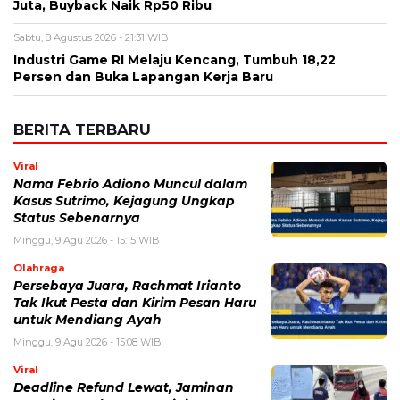
Nama
*
Email
*
Simpan nama, email, dan situs web saya pada peramban ini
untuk komentar saya berikutnya.
BERITA TERKAIT
Minggu, 9 Agustus 2026 - 14:42 WIB