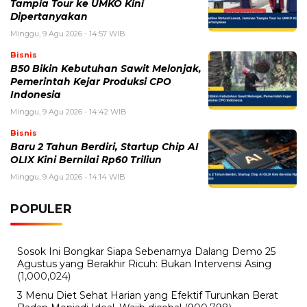
B50 Bikin Kebutuhan Sawit Melonjak, Pemerintah
Kejar Produksi CPO Indonesia
Minggu, 9 Agustus 2026 - 14:14 WIB
Baru 2 Tahun Berdiri, Startup Chip AI OLIX Kini Bernilai
Rp60 Triliun
Minggu, 9 Agustus 2026 - 13:43 WIB
RI-UEA Maksimalkan CEPA, Delegasi Bisnis Emirat
Segera Dibawa ke Indonesia
Sabtu, 8 Agustus 2026 - 22:09 WIB
Emas Antam Melonjak Lagi! Harga 1 Gram Nyaris Rp2,7
Juta, Buyback Naik Rp50 Ribu
Sabtu, 8 Agustus 2026 - 21:31 WIB
Industri Game RI Melaju Kencang, Tumbuh 18,22
Persen dan Buka Lapangan Kerja Baru
BERITA TERBARU