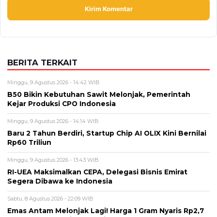
Alamat email tidak akan dipublikasikan. Kolom wajib ditandai *.
Komentar
*