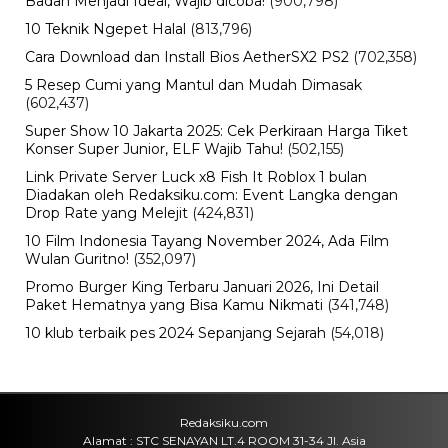
Viral
Nama Febrio Adiono Muncul dalam
Kasus Sutrimo, Kejagung Ungkap
Status Sebenarnya
Minggu, 9 Agu 2026 - 15:15 WIB
Olahraga
Persebaya Juara, Rachmat Irianto
Tak Ikut Pesta dan Kirim Pesan Haru
untuk Mendiang Ayah
Minggu, 9 Agu 2026 - 15:08 WIB
Viral
Deadline Refund Lewat, Jaminan
Tampia Tour ke UMKO Kini
Dipertanyakan
Minggu, 9 Agu 2026 - 14:57 WIB
Bisnis
B50 Bikin Kebutuhan Sawit Melonjak,
Pemerintah Kejar Produksi CPO
Indonesia
Minggu, 9 Agu 2026 - 14:42 WIB