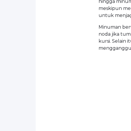
hingga minum
meskipun men
untuk menjag
Minuman berw
noda jika tum
kursi. Selain
mengganggu 