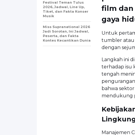
Festival Teman Tulus
film da
2026, Jadwal, Line Up,
Tiket, dan Fakta Konser
Musik
gaya hi
Miss Supranational 2026
Jadi Sorotan, Ini Jadwal,
Untuk pertam
Peserta, dan Fakta
tumbler atau 
Kontes Kecantikan Dunia
dengan sejum
Langkah ini di
terhadap isu 
tengah menin
pengurangan s
bahwa sektor
mendukung p
Kebijaka
Lingkun
Manajemen
C