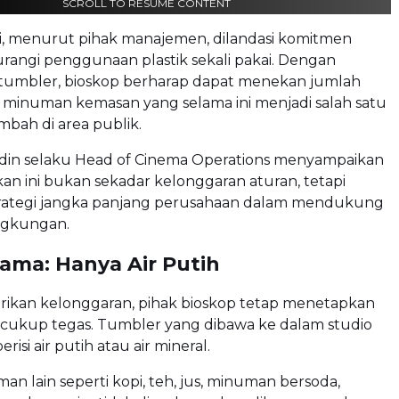
SCROLL TO RESUME CONTENT
i, menurut pihak manajemen, dilandasi komitmen
angi penggunaan plastik sekali pakai. Dengan
tumbler, bioskop berharap dapat menekan jumlah
 minuman kemasan yang selama ini menjadi salah satu
imbah di area publik.
din
selaku Head of Cinema Operations menyampaikan
an ini bukan sekadar kelonggaran aturan, tetapi
strategi jangka panjang perusahaan dalam mendukung
ingkungan.
tama: Hanya Air Putih
ikan kelonggaran, pihak bioskop tetap menetapkan
 cukup tegas. Tumbler yang dibawa ke dalam studio
risi air putih atau air mineral.
man lain seperti kopi, teh, jus, minuman bersoda,