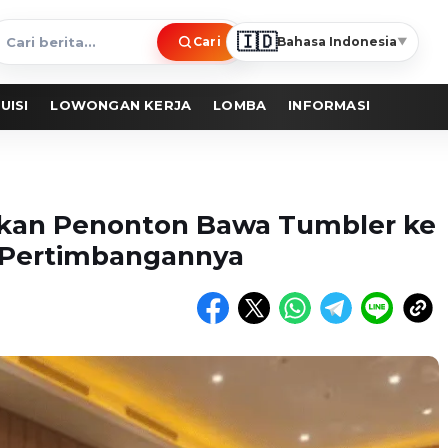
🇮🇩
Cari
Bahasa Indonesia
▼
ari
erita
UISI
LOWONGAN KERJA
LOMBA
INFORMASI
nkan Penonton Bawa Tumbler ke
n Pertimbangannya