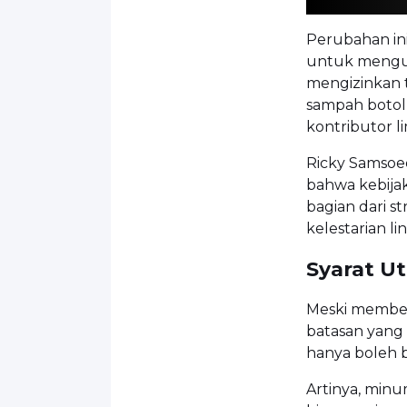
Perubahan in
untuk mengur
mengizinkan 
sampah botol
kontributor l
Ricky Samsoe
bahwa kebijak
bagian dari 
kelestarian l
Syarat U
Meski member
batasan yang
hanya boleh be
Artinya, minu