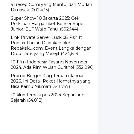
5 Resep Cumi yang Mantul dan Mudah
Dimasak
(602,433)
Super Show 10 Jakarta 2025: Cek
Perkiraan Harga Tiket Konser Super
Junior, ELF Wajib Tahu!
(502,144)
Link Private Server Luck x8 Fish It
Roblox 1 bulan Diadakan oleh
Redaksiku.com: Event Langka dengan
Drop Rate yang Melejit
(424,819)
10 Film Indonesia Tayang November
2024, Ada Film Wulan Guritno!
(352,096)
Promo Burger King Terbaru Januari
2026, Ini Detail Paket Hematnya yang
Bisa Kamu Nikmati
(341,747)
10 klub terbaik pes 2024 Sepanjang
Sejarah
(54,012)