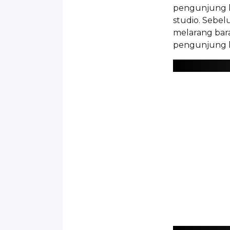
pengunjung k
studio. Sebel
melarang bara
pengunjung h