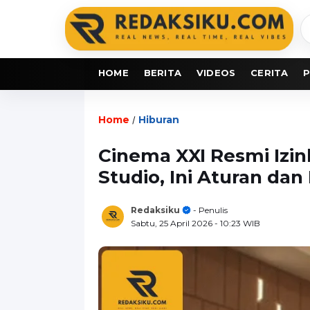
C
b
HOME
BERITA
VIDEOS
CERITA
P
Home
Hiburan
/
Cinema XXI Resmi Izi
Studio, Ini Aturan da
Redaksiku
- Penulis
Sabtu, 25 April 2026
- 10:23 WIB