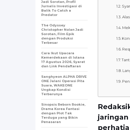
Jadi Sorotan, Profil
Syar
Jurnalis Investigasi di
Balik To Catch a
Predator
Ala
The Odyssey
Mek
Christopher Nolan Jadi
Sorotan, Film Epik
Kon
dengan Produksi
Terbesar
Resp
Cara Ikut Upacara
Kemerdekaan di Istana
Tan
17 Agustus 2026, Syarat
dan Link Pendaftaran
Lan
Sanghyeon ALPHA DRIVE
ONE Jalani Operasi Pita
Pen
Suara, WAKEONE
Ungkap Kondisi
Terbarunya
Sinopsis Reborn Rookie,
Redaksik
Drama Korea Fantasi
dengan Plot Tak
jaringan
Terduga yang Bikin
Penasaran
perhatia