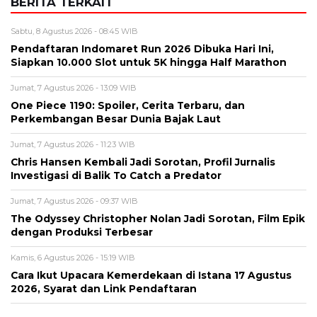
Alamat email tidak akan dipublikasikan. Kolom wajib ditandai *.
Komentar
*
Nama
*