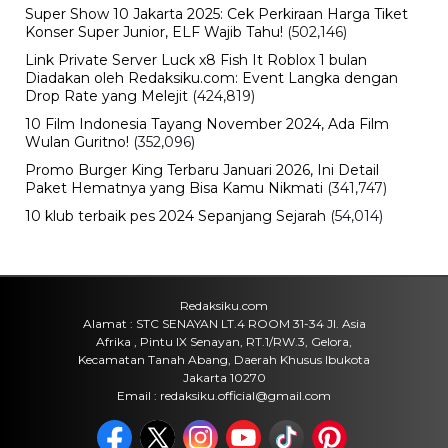
Chelsea Vs AC Milan Main di GBK
Malam Ini! Cek Jam Kick-off dan
Siaran Langsungnya
Sabtu, 8 Agu 2026 - 16:00 WIB
Travel
Daftar Promo Double Date Agustus
2026, Banyak Diskon Spesial 8.8 di
HokBen hingga Burger King ‎
Sabtu, 8 Agu 2026 - 14:50 WIB
Bencana
Pasar Teluk Dalam Banjarmasin
Terbakar, Api Berawal dari Warung
dan Hanguskan Belasan Kios
Sabtu, 8 Agu 2026 - 11:37 WIB
Olahraga
30 Tahun Tanpa Gelar! Timnas
Indonesia Kembali Gagal Juara Piala
AFF Usai Ditahan Singapura
Sabtu, 8 Agu 2026 - 09:06 WIB