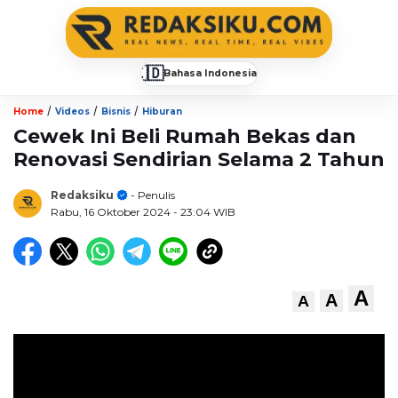
🇮🇩
Bahasa Indonesia
▼
/
/
/
Home
Videos
Bisnis
Hiburan
Cewek Ini Beli Rumah Bekas dan
Renovasi Sendirian Selama 2 Tahun
Redaksiku
- Penulis
Rabu, 16 Oktober 2024
- 23:04 WIB
A
A
A