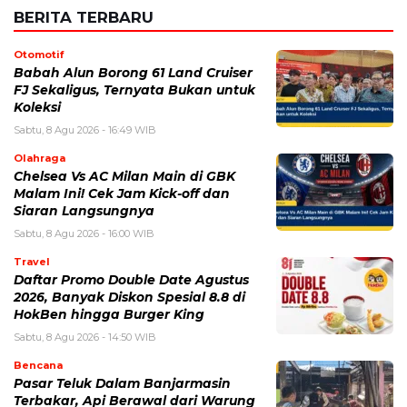
Email
*
Simpan nama, email, dan situs web saya pada peramban ini
untuk komentar saya berikutnya.
BERITA TERKAIT
Sabtu, 8 Agustus 2026 - 08:45 WIB
Pendaftaran Indomaret Run 2026 Dibuka Hari Ini,
Siapkan 10.000 Slot untuk 5K hingga Half Marathon
Jumat, 7 Agustus 2026 - 13:09 WIB
One Piece 1190: Spoiler, Cerita Terbaru, dan
Perkembangan Besar Dunia Bajak Laut