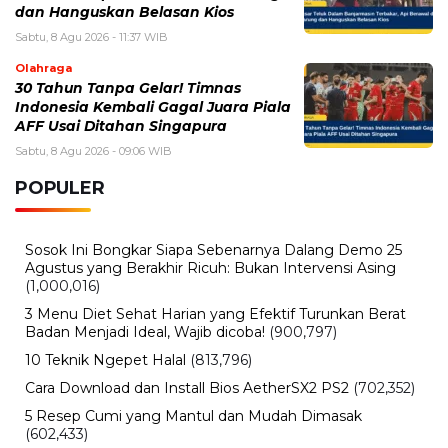
Jumat, 7 Agustus 2026 - 11:23 WIB
Chris Hansen Kembali Jadi Sorotan, Profil Jurnalis
Investigasi di Balik To Catch a Predator
Jumat, 7 Agustus 2026 - 09:37 WIB
The Odyssey Christopher Nolan Jadi Sorotan, Film Epik
dengan Produksi Terbesar
Kamis, 6 Agustus 2026 - 15:19 WIB
Cara Ikut Upacara Kemerdekaan di Istana 17 Agustus
2026, Syarat dan Link Pendaftaran
BERITA TERBARU
Otomotif
Babah Alun Borong 61 Land Cruiser
FJ Sekaligus, Ternyata Bukan untuk
Koleksi
Sabtu, 8 Agu 2026 - 16:49 WIB
Olahraga