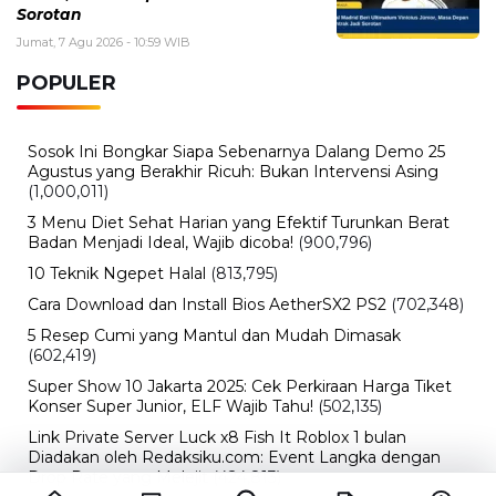
Sorotan
Jumat, 7 Agu 2026 - 10:59 WIB
POPULER
Sosok Ini Bongkar Siapa Sebenarnya Dalang Demo 25
Agustus yang Berakhir Ricuh: Bukan Intervensi Asing
(1,000,011)
3 Menu Diet Sehat Harian yang Efektif Turunkan Berat
Badan Menjadi Ideal, Wajib dicoba!
(900,796)
10 Teknik Ngepet Halal
(813,795)
Cara Download dan Install Bios AetherSX2 PS2
(702,348)
5 Resep Cumi yang Mantul dan Mudah Dimasak
(602,419)
Super Show 10 Jakarta 2025: Cek Perkiraan Harga Tiket
Konser Super Junior, ELF Wajib Tahu!
(502,135)
Link Private Server Luck x8 Fish It Roblox 1 bulan
Diadakan oleh Redaksiku.com: Event Langka dengan
Drop Rate yang Melejit
(424,813)