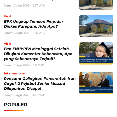
BERITA TERKAIT
Jumat, 7 Agustus 2026 - 10:52 WIB
EA Sports Rilis Kode Redeem FC Mobile dan Event
Terbaru, Ini Cara Klaim Hadiahnya
Rabu, 5 Agustus 2026 - 09:29 WIB
Rumor iPhone Air 2 Makin Kuat, Kamera Ganda dan
Chip 2nm Jadi Sorotan
Selasa, 4 Agustus 2026 - 11:12 WIB
eDabu BPJS Kesehatan Terbaru, Cara Login, Fungsi,
dan Panduan Layanan Badan Usaha
Selasa, 4 Agustus 2026 - 09:49 WIB
WhatsApp Down Hari Ini, Pengguna Keluhkan Pesan
Tidak Terkirim dan Gangguan Aplikasi
Senin, 3 Agustus 2026 - 10:26 WIB
iPhone Air 2 Terbaru, Bocoran Spesifikasi, Harga, dan