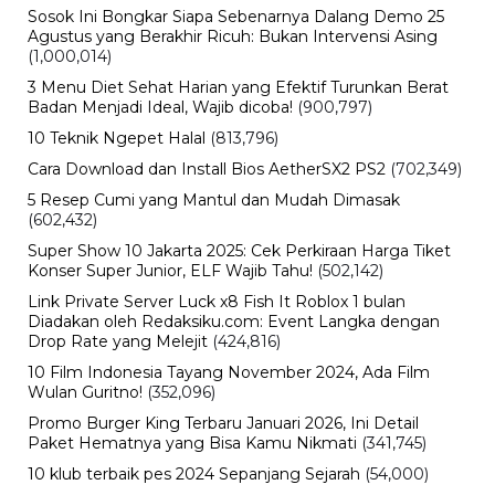
Perkiraan Rilis Apple
BERITA TERBARU
Pendidikan
Hasil PPPK Sekolah Rakyat 2026
Sudah Keluar, Cek Nama dan Arti
Kode P/L di SSCASN
Jumat, 7 Agu 2026 - 15:49 WIB
Viral
BPK Ungkap Cerita di Balik Tagihan
Listrik Rumah Dinas Parepare
Jumat, 7 Agu 2026 - 15:27 WIB
Viral
BPK Ungkap Temuan Perjadin
Dinkes Parepare, Ada Apa?
Jumat, 7 Agu 2026 - 15:20 WIB
Viral