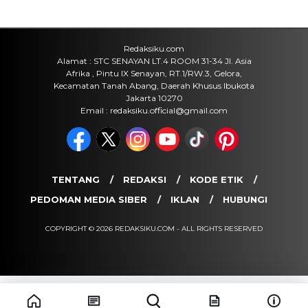
Fan ENHYPEN Meninggal Setelah
Dihujani Komentar Kebencian, Apa
yang Sebenarnya Terjadi?
Jumat, 7 Agu 2026 - 15:16 WIB
Internasional
Rencana Gulingkan Pemerintah Iran
Gagal, 2 Pejabat Senior Mossad
Dilaporkan Dicopot
Jumat, 7 Agu 2026 - 14:56 WIB
POPULER
Sosok Ini Bongkar Siapa Sebenarnya Dalang Demo 25
Agustus yang Berakhir Ricuh: Bukan Intervensi Asing
(1,000,014)
3 Menu Diet Sehat Harian yang Efektif Turunkan Berat
Badan Menjadi Ideal, Wajib dicoba!
(900,797)
10 Teknik Ngepet Halal
(813,796)
Cara Download dan Install Bios AetherSX2 PS2
(702,349)
5 Resep Cumi yang Mantul dan Mudah Dimasak