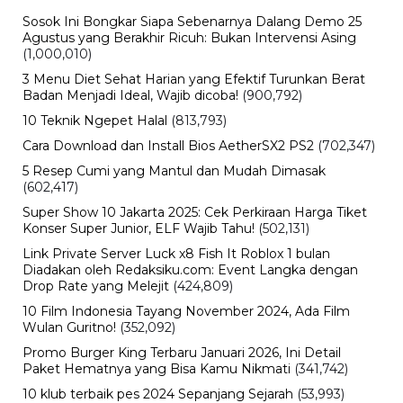
BBM Pertamina
BERITA TERBARU
Internasional
Sertijab Polres Barru, Kapolres
Dorong Pelayanan kepada
Masyarakat
Kamis, 6 Agu 2026 - 21:17 WIB
Viral
Kecelakaan Bus ALS Tewaskan
Belasan Penumpang, Polisi Tetapkan
Dua Tersangka
Kamis, 6 Agu 2026 - 15:46 WIB
Viral
Sarwendah Disebut Setia Dampingi
Ruben Onsu Saat Kondisi Kritis, Ini
Kabar Terbarunya
Kamis, 6 Agu 2026 - 15:25 WIB
Sejarah