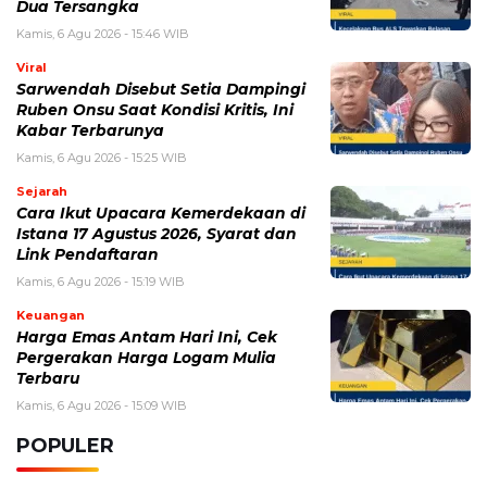
BERITA TERKAIT
Kamis, 6 Agustus 2026 - 15:09 WIB
Harga Emas Antam Hari Ini, Cek Pergerakan Harga
Logam Mulia Terbaru
Selasa, 4 Agustus 2026 - 13:13 WIB
Tetangga Suka Meniru Dagangan? 5 Hal yang Perlu
Dilakukan
Selasa, 4 Agustus 2026 - 11:12 WIB
eDabu BPJS Kesehatan Terbaru, Cara Login, Fungsi,
dan Panduan Layanan Badan Usaha
Selasa, 4 Agustus 2026 - 09:42 WIB
Pabrik Gula Indonesia Terus Didorong, Ini Kondisi
Produksi dan Tantangan Industri Gula
Sabtu, 1 Agustus 2026 - 09:37 WIB
Harga Pertamax Hari Ini Terbaru, Cek Daftar Harga