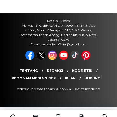
Cara Ikut Upacara Kemerdekaan di
Istana 17 Agustus 2026, Syarat dan
Link Pendaftaran
Kamis, 6 Agu 2026 - 15:19 WIB
Keuangan
Harga Emas Antam Hari Ini, Cek
Pergerakan Harga Logam Mulia
Terbaru
Kamis, 6 Agu 2026 - 15:09 WIB
POPULER
Sosok Ini Bongkar Siapa Sebenarnya Dalang Demo 25
Agustus yang Berakhir Ricuh: Bukan Intervensi Asing
(1,000,010)
3 Menu Diet Sehat Harian yang Efektif Turunkan Berat
Badan Menjadi Ideal, Wajib dicoba!
(900,792)
10 Teknik Ngepet Halal
(813,793)
Cara Download dan Install Bios AetherSX2 PS2
(702,347)