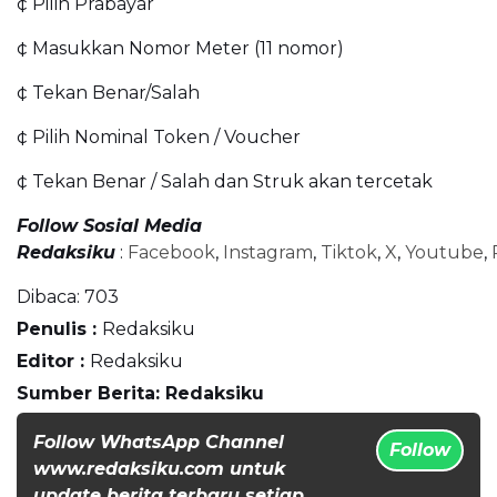
¢ Pilih Prabayar
¢ Masukkan Nomor Meter (11 nomor)
¢ Tekan Benar/Salah
¢ Pilih Nominal Token / Voucher
¢ Tekan Benar / Salah dan Struk akan tercetak
Follow Sosial Media
Redaksiku
:
Facebook
,
Instagram
,
Tiktok
,
X
,
Youtube
,
Dibaca:
703
Penulis :
Redaksiku
Editor :
Redaksiku
Sumber Berita: Redaksiku
Follow WhatsApp Channel
Follow
www.redaksiku.com untuk
update berita terbaru setiap