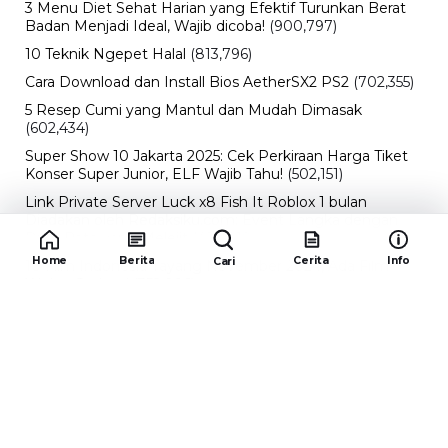
3 Menu Diet Sehat Harian yang Efektif Turunkan Berat
Badan Menjadi Ideal, Wajib dicoba!
(900,797)
10 Teknik Ngepet Halal
(813,796)
Cara Download dan Install Bios AetherSX2 PS2
(702,355)
5 Resep Cumi yang Mantul dan Mudah Dimasak
(602,434)
Super Show 10 Jakarta 2025: Cek Perkiraan Harga Tiket
Konser Super Junior, ELF Wajib Tahu!
(502,151)
Link Private Server Luck x8 Fish It Roblox 1 bulan
Diadakan oleh Redaksiku.com: Event Langka dengan
Drop Rate yang Melejit
(424,819)
Home
Berita
Cerita
Info
Cari
10 Film Indonesia Tayang November 2024, Ada Film
Wulan Guritno!
(352,096)
Promo Burger King Terbaru Januari 2026, Ini Detail
Paket Hematnya yang Bisa Kamu Nikmati
(341,747)
10 klub terbaik pes 2024 Sepanjang Sejarah
(54,015)
Redaksiku.com