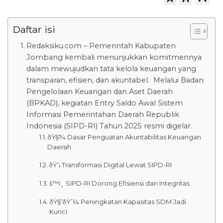
Daftar isi
Redaksiku.com – Pemerintah Kabupaten
Jombang kembali menunjukkan komitmennya
dalam mewujudkan tata kelola keuangan yang
transparan, efisien, dan akuntabel. Melalui Badan
Pengelolaan Keuangan dan Aset Daerah
(BPKAD), kegiatan Entry Saldo Awal Sistem
Informasi Pemerintahan Daerah Republik
Indonesia (SIPD-RI) Tahun 2025 resmi digelar.
ðŸ§¾ Dasar Penguatan Akuntabilitas Keuangan
Daerah
ðŸ’¡ Transformasi Digital Lewat SIPD-RI
š™ï¸ SIPD-RI Dorong Efisiensi dan Integritas
ðŸ§‘ðŸ’¼ Peningkatan Kapasitas SDM Jadi
Kunci