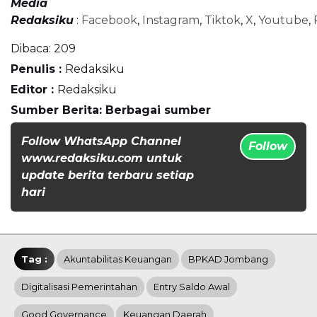
Media
Redaksiku
:
Facebook
,
Instagram
,
Tiktok
,
X
,
Youtube
,
Dibaca:
209
Penulis :
Redaksiku
Editor :
Redaksiku
Sumber Berita: Berbagai sumber
Follow WhatsApp Channel
Follow
www.redaksiku.com untuk
update berita terbaru setiap
hari
Tag :
Akuntabilitas Keuangan
BPKAD Jombang
Digitalisasi Pemerintahan
Entry Saldo Awal
Good Governance
Keuangan Daerah