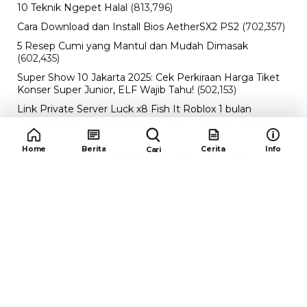
10 Teknik Ngepet Halal
(813,796)
Cara Download dan Install Bios AetherSX2 PS2
(702,357)
5 Resep Cumi yang Mantul dan Mudah Dimasak
(602,435)
Super Show 10 Jakarta 2025: Cek Perkiraan Harga Tiket
Konser Super Junior, ELF Wajib Tahu!
(502,153)
Link Private Server Luck x8 Fish It Roblox 1 bulan
Diadakan oleh Redaksiku.com: Event Langka dengan
Drop Rate yang Melejit
(424,822)
Home
Berita
Cerita
Info
Cari
10 Film Indonesia Tayang November 2024, Ada Film
Wulan Guritno!
(352,097)
Promo Burger King Terbaru Januari 2026, Ini Detail
Paket Hematnya yang Bisa Kamu Nikmati
(341,747)
10 klub terbaik pes 2024 Sepanjang Sejarah
(54,016)
Redaksiku.com
Alamat : STC SENAYAN LT.4 ROOM 31-34 Jl. Asia
Afrika , Pintu IX Senayan, RT.1/RW.3, Gelora,