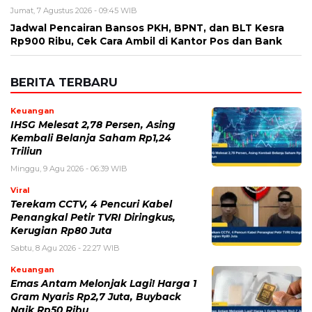
Jumat, 7 Agustus 2026 - 09:45 WIB
Jadwal Pencairan Bansos PKH, BPNT, dan BLT Kesra
Rp900 Ribu, Cek Cara Ambil di Kantor Pos dan Bank
BERITA TERBARU
Keuangan
IHSG Melesat 2,78 Persen, Asing
Kembali Belanja Saham Rp1,24
Triliun
Minggu, 9 Agu 2026 - 06:39 WIB
Viral
Terekam CCTV, 4 Pencuri Kabel
Penangkal Petir TVRI Diringkus,
Kerugian Rp80 Juta
Sabtu, 8 Agu 2026 - 22:27 WIB
Keuangan
Emas Antam Melonjak Lagi! Harga 1
Gram Nyaris Rp2,7 Juta, Buyback
Naik Rp50 Ribu