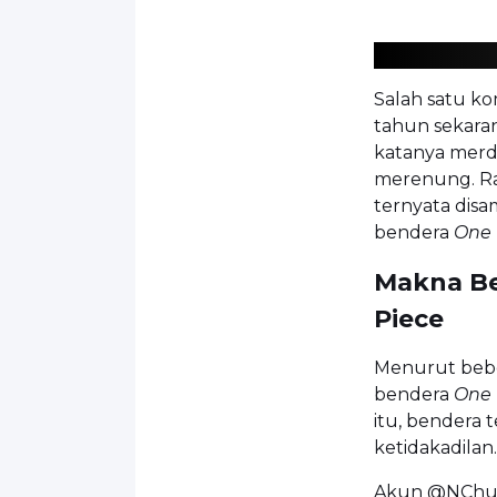
Salah satu ko
tahun sekaran
katanya merde
merenung. Rasa
ternyata disa
bendera
One 
Makna Be
Piece
Menurut bebe
bendera
One 
itu, bendera
ketidakadilan.
Akun @NChu*