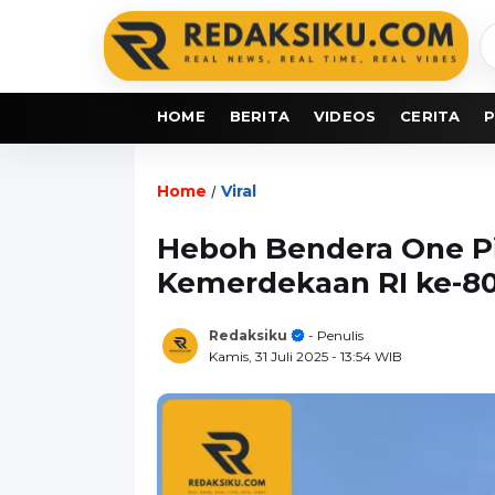
C
b
HOME
BERITA
VIDEOS
CERITA
P
Home
Viral
/
Heboh Bendera One P
Kemerdekaan RI ke-8
Redaksiku
- Penulis
Kamis, 31 Juli 2025
- 13:54 WIB