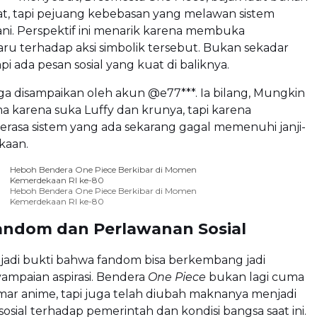
t, tapi pejuang kebebasan yang melawan sistem
ani. Perspektif ini menarik karena membuka
baru terhadap aksi simbolik tersebut. Bukan sekadar
api ada pesan sosial yang kuat di baliknya.
ga disampaikan oleh akun @e77***. Ia bilang, Mungkin
a karena suka Luffy dan krunya, tapi karena
rasa sistem yang ada sekarang gagal memenuhi janji-
kaan.
Heboh Bendera One Piece Berkibar di Momen
Kemerdekaan RI ke-80
Heboh Bendera One Piece Berkibar di Momen
Kemerdekaan RI ke-80
andom dan Perlawanan Sosial
jadi bukti bahwa fandom bisa berkembang jadi
mpaian aspirasi. Bendera
One Piece
bukan lagi cuma
mar anime, tapi juga telah diubah maknanya menjadi
sosial terhadap pemerintah dan kondisi bangsa saat ini.