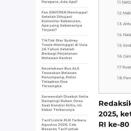
Parepare, Ada Apa?
Neti
Fan ENHYPEN Meninggal
Mak
Setelah Dihujani
Komentar Kebencian,
Ant
Apa yang Sebenarnya
Terjadi?
Nas
TikTok Star Sydney
Towle Meninggal di Usia
Simb
26 Tahun Setelah
Berbagi Perjalanan
Gen
Melawan Kanker
Ruan
Kecelakaan Bus ALS
Tewaskan Belasan
Penumpang, Polisi
Penu
Tetapkan Dua
Tersangka
Sarwendah Disebut Setia
Dampingi Ruben Onsu
Redaksi
Saat Kondisi Kritis, Ini
Kabar Terbarunya
2025, k
Tarif Listrik PLN Terbaru
RI ke-80
Agustus 2026, Cek
Besaran Tarif untuk