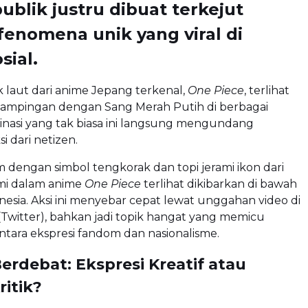
publik justru dibuat terkejut
enomena unik yang viral di
sial.
 laut dari anime Jepang terkenal,
One Piece
, terlihat
dampingan dengan Sang Merah Putih di berbagai
inasi yang tak biasa ini langsung mengundang
i dari netizen.
 dengan simbol tengkorak dan topi jerami ikon dari
ami dalam anime
One Piece
terlihat dikibarkan di bawah
esia. Aksi ini menyebar cepat lewat unggahan video di
(Twitter), bahkan jadi topik hangat yang memicu
tara ekspresi fandom dan nasionalisme.
erdebat: Ekspresi Kreatif atau
itik?