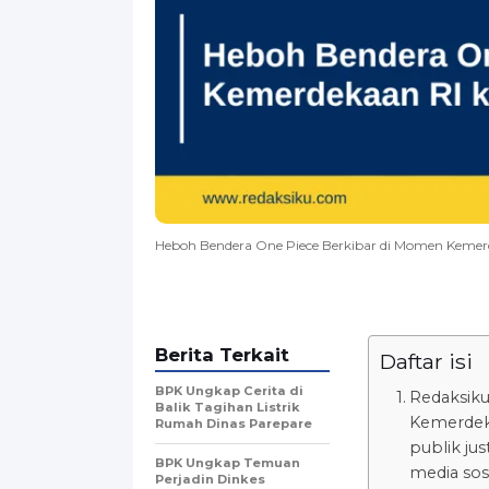
Heboh Bendera One Piece Berkibar di Momen Kemer
Berita Terkait
Daftar isi
BPK Ungkap Cerita di
Redaksiku
Balik Tagihan Listrik
Kemerdeka
Rumah Dinas Parepare
publik jus
BPK Ungkap Temuan
media sosi
Perjadin Dinkes