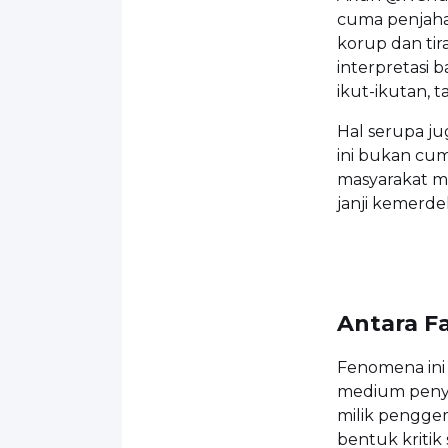
cuma penjaha
korup dan tir
interpretasi 
ikut-ikutan, t
Hal serupa ju
ini bukan cum
masyarakat me
janji kemerde
Antara F
Fenomena ini 
medium penya
milik pengge
bentuk kritik 