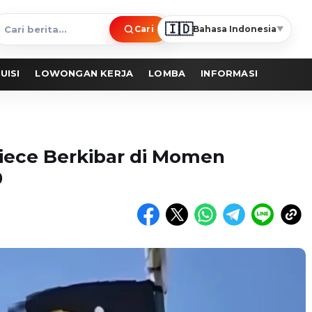
🇮🇩
Cari
Bahasa Indonesia
▼
ari
erita
UISI
LOWONGAN KERJA
LOMBA
INFORMASI
iece Berkibar di Momen
0