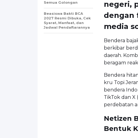
negeri, 
Semua Golongan
dengan f
Beasiswa Bakti BCA
2027 Resmi Dibuka, Cek
Syarat, Manfaat, dan
media so
Jadwal Pendaftarannya
Bendera bajak
berkibar ber
daerah. Komb
beragam reaks
Bendera hitam
kru Topi Jer
bendera Indon
TikTok dan X 
perdebatan an
Netizen B
Bentuk Kr