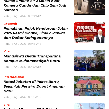
Rabu, 5 Agu 2026 - 08:48 WIB
Viral
Mahasiswa Desak Transparansi
Kampus Muhammadiyah Barru
Rabu, 5 Agu 2026 - 07:26 WIB
Internasional
Rotasi Jabatan di Polres Barru,
Sejumlah Perwira Dapat Amanah
Baru
Rabu, 5 Agu 2026 - 05:10 WIB
Viral
Nah Lho! Temuan BPK, Dishub
Parepare Sebut Sudah Diperbaiki
Rabu, 5 Agu 2026 - 05:01 WIB
POPULER
Sosok Ini Bongkar Siapa Sebenarnya Dalang Demo 25