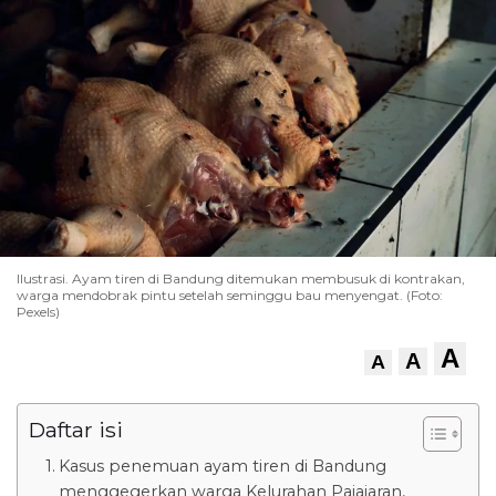
Ilustrasi. Ayam tiren di Bandung ditemukan membusuk di kontrakan,
warga mendobrak pintu setelah seminggu bau menyengat. (Foto:
Pexels)
A
A
A
Daftar isi
Kasus penemuan ayam tiren di Bandung
menggegerkan warga Kelurahan Pajajaran,