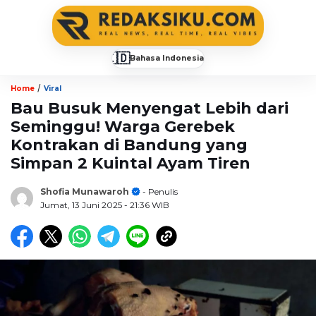
🇮🇩
Bahasa Indonesia
▼
/
Home
Viral
Bau Busuk Menyengat Lebih dari
Seminggu! Warga Gerebek
Kontrakan di Bandung yang
Simpan 2 Kuintal Ayam Tiren
Shofia Munawaroh
- Penulis
Jumat, 13 Juni 2025
- 21:36 WIB