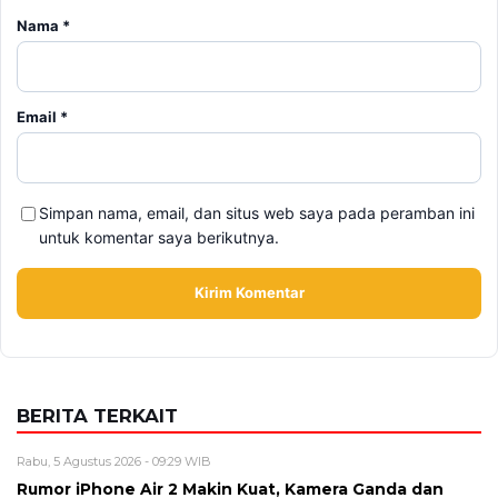
Simpan nama, email, dan situs web saya pada peramban ini
untuk komentar saya berikutnya.
BERITA TERKAIT
Rabu, 5 Agustus 2026 - 09:29 WIB
Rumor iPhone Air 2 Makin Kuat, Kamera Ganda dan
Chip 2nm Jadi Sorotan
Rabu, 5 Agustus 2026 - 08:48 WIB
Pemutihan Pajak Kendaraan Jatim 2026 Resmi Dibuka,
Simak Jadwal dan Daftar Keringanannya
Rabu, 5 Agustus 2026 - 07:26 WIB
Mahasiswa Desak Transparansi Kampus