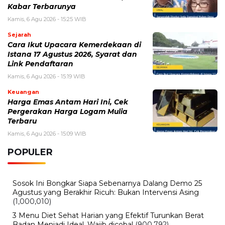
Kecelakaan Bus ALS Tewaskan Belasan Penumpang,
Polisi Tetapkan Dua Tersangka
Kamis, 6 Agustus 2026 - 15:25 WIB
Sarwendah Disebut Setia Dampingi Ruben Onsu Saat
Kondisi Kritis, Ini Kabar Terbarunya
Kamis, 6 Agustus 2026 - 15:09 WIB
Harga Emas Antam Hari Ini, Cek Pergerakan Harga
Logam Mulia Terbaru
Kamis, 6 Agustus 2026 - 13:50 WIB
Tarif Listrik PLN Terbaru Agustus 2026, Cek Besaran
Tarif untuk Semua Golongan
Kamis, 6 Agustus 2026 - 13:29 WIB
Beasiswa Bakti BCA 2027 Resmi Dibuka, Cek Syarat,
Manfaat, dan Jadwal Pendaftarannya
BERITA TERBARU
Internasional