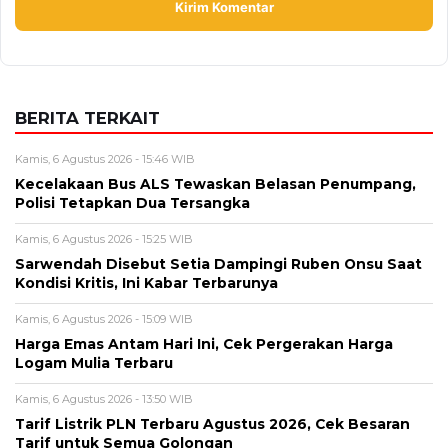
Alamat email tidak akan dipublikasikan. Kolom wajib ditandai *.
Komentar
*