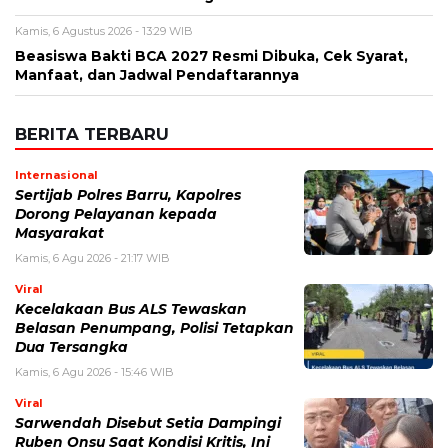
Nama
*
Email
*
Simpan nama, email, dan situs web saya pada peramban ini
untuk komentar saya berikutnya.
BERITA TERKAIT
Kamis, 6 Agustus 2026 - 15:46 WIB