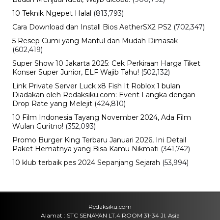
Sertijab Polres Barru, Kapolres
Dorong Pelayanan kepada
Masyarakat
Kamis, 6 Agu 2026 - 21:17 WIB
Viral
Kecelakaan Bus ALS Tewaskan
Belasan Penumpang, Polisi Tetapkan
Dua Tersangka
Kamis, 6 Agu 2026 - 15:46 WIB
Viral
Sarwendah Disebut Setia Dampingi
Ruben Onsu Saat Kondisi Kritis, Ini
Kabar Terbarunya
Kamis, 6 Agu 2026 - 15:25 WIB
Sejarah
Cara Ikut Upacara Kemerdekaan di
Istana 17 Agustus 2026, Syarat dan
Link Pendaftaran
Kamis, 6 Agu 2026 - 15:19 WIB