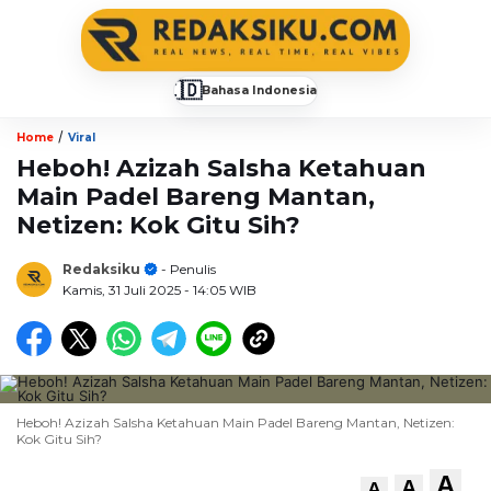
🇮🇩
Bahasa Indonesia
▼
/
Home
Viral
Heboh! Azizah Salsha Ketahuan
Main Padel Bareng Mantan,
Netizen: Kok Gitu Sih?
Redaksiku
- Penulis
Kamis, 31 Juli 2025
- 14:05 WIB
Heboh! Azizah Salsha Ketahuan Main Padel Bareng Mantan, Netizen:
Kok Gitu Sih?
A
A
A