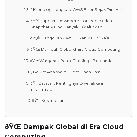
° Kronologi Lengkap: AWS Error Sejak Dini Hari
ðŸ“Š Laporan Downdetector: Roblox dan
Snapchat Paling Banyak Dikeluhkan
ðŸ§© Gangguan AWS Bukan Kali Ini Saja
ðŸŒ Dampak Global di Era Cloud Computing
ðŸ“± Warganet Panik, Tapi Juga Bercanda
„ Belum Ada Waktu Pemulihan Pasti
ðŸ’¡ Catatan: Pentingnya Diversifikasi
Infrastruktur
ðŸ“° Kesimpulan
ðŸŒ Dampak Global di Era Cloud
Computing