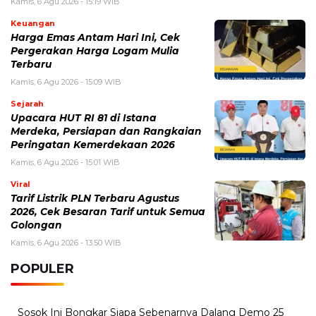
Upacara HUT RI 81 di Istana
Merdeka, Persiapan dan Rangkaian
Peringatan Kemerdekaan 2026
Kamis, 6 Agu 2026 - 15:01 WIB
Viral
Tarif Listrik PLN Terbaru Agustus
2026, Cek Besaran Tarif untuk Semua
Golongan
Kamis, 6 Agu 2026 - 13:50 WIB
POPULER
Sosok Ini Bongkar Siapa Sebenarnya Dalang Demo 25
Agustus yang Berakhir Ricuh: Bukan Intervensi Asing
(1,000,010)
3 Menu Diet Sehat Harian yang Efektif Turunkan Berat
Badan Menjadi Ideal, Wajib dicoba!
(900,792)
10 Teknik Ngepet Halal
(813,791)
Cara Download dan Install Bios AetherSX2 PS2
(702,347)