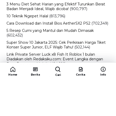
3 Menu Diet Sehat Harian yang Efektif Turunkan Berat
Badan Menjadi Ideal, Wajib dicoba!
(900,797)
10 Teknik Ngepet Halal
(813,796)
Cara Download dan Install Bios AetherSX2 PS2
(702,349)
5 Resep Cumi yang Mantul dan Mudah Dimasak
(602,432)
Super Show 10 Jakarta 2025: Cek Perkiraan Harga Tiket
Konser Super Junior, ELF Wajib Tahu!
(502,144)
Link Private Server Luck x8 Fish It Roblox 1 bulan
Diadakan oleh Redaksiku.com: Event Langka dengan
Drop Rate yang Melejit
(424,816)
10 Film Indonesia Tayang November 2024, Ada Film
Home
Berita
Cerita
Info
Cari
Wulan Guritno!
(352,096)
Promo Burger King Terbaru Januari 2026, Ini Detail
Paket Hematnya yang Bisa Kamu Nikmati
(341,745)
10 klub terbaik pes 2024 Sepanjang Sejarah
(54,000)