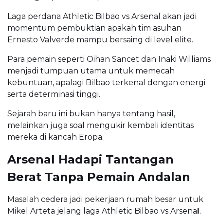
Laga perdana Athletic Bilbao vs Arsenal akan jadi
momentum pembuktian apakah tim asuhan
Ernesto Valverde mampu bersaing di level elite.
Para pemain seperti Oihan Sancet dan Inaki Williams
menjadi tumpuan utama untuk memecah
kebuntuan, apalagi Bilbao terkenal dengan energi
serta determinasi tinggi.
Sejarah baru ini bukan hanya tentang hasil,
melainkan juga soal mengukir kembali identitas
mereka di kancah Eropa.
Arsenal Hadapi Tantangan
Berat Tanpa Pemain Andalan
Masalah cedera jadi pekerjaan rumah besar untuk
Mikel Arteta jelang laga Athletic Bilbao vs Arsena
l
.