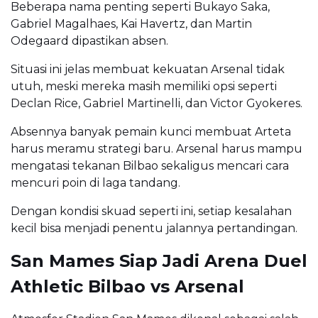
Beberapa nama penting seperti Bukayo Saka,
Gabriel Magalhaes, Kai Havertz, dan Martin
Odegaard dipastikan absen.
Situasi ini jelas membuat kekuatan Arsenal tidak
utuh, meski mereka masih memiliki opsi seperti
Declan Rice, Gabriel Martinelli, dan Victor Gyokeres.
Absennya banyak pemain kunci membuat Arteta
harus meramu strategi baru. Arsenal harus mampu
mengatasi tekanan Bilbao sekaligus mencari cara
mencuri poin di laga tandang.
Dengan kondisi skuad seperti ini, setiap kesalahan
kecil bisa menjadi penentu jalannya pertandingan.
San Mames Siap Jadi Arena Duel
Athletic Bilbao vs Arsenal