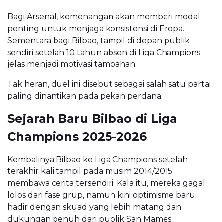
Bagi Arsenal, kemenangan akan memberi modal
penting untuk menjaga konsistensi di Eropa.
Sementara bagi Bilbao, tampil di depan publik
sendiri setelah 10 tahun absen di Liga Champions
jelas menjadi motivasi tambahan.
Tak heran, duel ini disebut sebagai salah satu partai
paling dinantikan pada pekan perdana.
Sejarah Baru Bilbao di Liga
Champions 2025-2026
Kembalinya Bilbao ke Liga Champions setelah
terakhir kali tampil pada musim 2014/2015
membawa cerita tersendiri. Kala itu, mereka gagal
lolos dari fase grup, namun kini optimisme baru
hadir dengan skuad yang lebih matang dan
dukungan penuh dari publik San Mames.