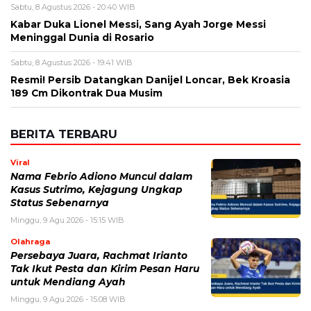
Sabtu, 8 Agustus 2026 - 20:40 WIB
Kabar Duka Lionel Messi, Sang Ayah Jorge Messi
Meninggal Dunia di Rosario
Sabtu, 8 Agustus 2026 - 19:41 WIB
Resmi! Persib Datangkan Danijel Loncar, Bek Kroasia
189 Cm Dikontrak Dua Musim
BERITA TERBARU
Viral
Nama Febrio Adiono Muncul dalam
Kasus Sutrimo, Kejagung Ungkap
Status Sebenarnya
Minggu, 9 Agu 2026 - 15:15 WIB
Olahraga
Persebaya Juara, Rachmat Irianto
Tak Ikut Pesta dan Kirim Pesan Haru
untuk Mendiang Ayah
Minggu, 9 Agu 2026 - 15:08 WIB