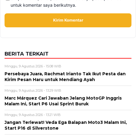
untuk komentar saya berikutnya.
BERITA TERKAIT
Minggu, 9 Agustus 2026 - 15:08 WIB
Persebaya Juara, Rachmat Irianto Tak Ikut Pesta dan
Kirim Pesan Haru untuk Mendiang Ayah
Minggu, 9 Agustus 2026 - 13:29 WIB
Marc Márquez Cari Jawaban Jelang MotoGP Inggris
Malam Ini, Start P6 Usai Sprint Buruk
Minggu, 9 Agustus 2026 - 13:21 WIB
Jangan Terlewat! Veda Ega Balapan Moto3 Malam Ini,
Start P16 di Silverstone