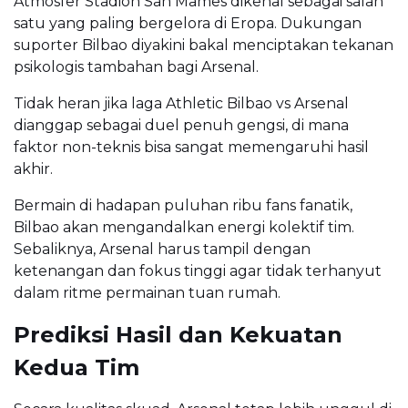
Atmosfer Stadion San Mames dikenal sebagai salah
satu yang paling bergelora di Eropa. Dukungan
suporter Bilbao diyakini bakal menciptakan tekanan
psikologis tambahan bagi Arsenal.
Tidak heran jika laga Athletic Bilbao vs Arsenal
dianggap sebagai duel penuh gengsi, di mana
faktor non-teknis bisa sangat memengaruhi hasil
akhir.
Bermain di hadapan puluhan ribu fans fanatik,
Bilbao akan mengandalkan energi kolektif tim.
Sebaliknya, Arsenal harus tampil dengan
ketenangan dan fokus tinggi agar tidak terhanyut
dalam ritme permainan tuan rumah.
Prediksi Hasil dan Kekuatan
Kedua Tim