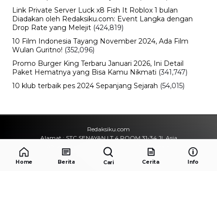
Link Private Server Luck x8 Fish It Roblox 1 bulan
Diadakan oleh Redaksiku.com: Event Langka dengan
Drop Rate yang Melejit
(424,819)
10 Film Indonesia Tayang November 2024, Ada Film
Wulan Guritno!
(352,096)
Promo Burger King Terbaru Januari 2026, Ini Detail
Paket Hematnya yang Bisa Kamu Nikmati
(341,747)
10 klub terbaik pes 2024 Sepanjang Sejarah
(54,015)
Redaksiku.com
Alamat : STC SENAYAN LT.4 ROOM 31-34 Jl. Asia
Afrika , Pintu IX Senayan, RT.1/RW.3, Gelora,
Kecamatan Tanah Abang, Daerah Khusus Ibukota
Home
Berita
Cerita
Info
Cari
Jakarta 10270
Email : redaksiku.official@gmail.com