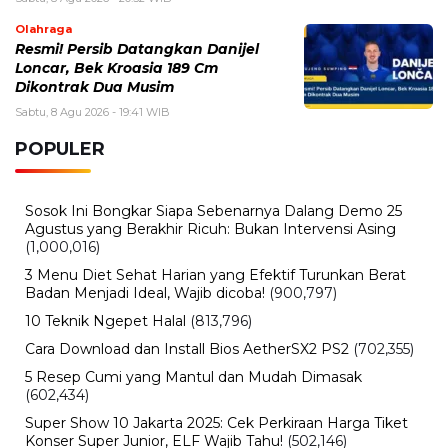
Olahraga
Resmi! Persib Datangkan Danijel
Loncar, Bek Kroasia 189 Cm
Dikontrak Dua Musim
Sabtu, 8 Agu 2026 - 19:41 WIB
POPULER
Sosok Ini Bongkar Siapa Sebenarnya Dalang Demo 25
Agustus yang Berakhir Ricuh: Bukan Intervensi Asing
(1,000,016)
3 Menu Diet Sehat Harian yang Efektif Turunkan Berat
Badan Menjadi Ideal, Wajib dicoba!
(900,797)
10 Teknik Ngepet Halal
(813,796)
Cara Download dan Install Bios AetherSX2 PS2
(702,355)
5 Resep Cumi yang Mantul dan Mudah Dimasak
(602,434)
Super Show 10 Jakarta 2025: Cek Perkiraan Harga Tiket
Konser Super Junior, ELF Wajib Tahu!
(502,146)