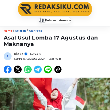
🇮🇩
Bahasa Indonesia
▼
/
/
Home
Sejarah
Olahraga
Asal Usul Lomba 17 Agustus dan
Maknanya
Rieke
- Penulis
Senin, 5 Agustus 2024
- 13:13 WIB