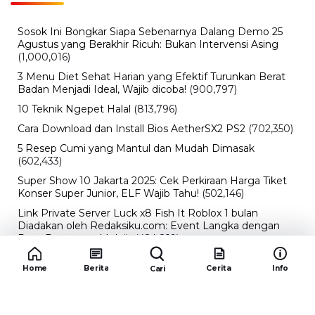
Sosok Ini Bongkar Siapa Sebenarnya Dalang Demo 25
Agustus yang Berakhir Ricuh: Bukan Intervensi Asing
(1,000,016)
3 Menu Diet Sehat Harian yang Efektif Turunkan Berat
Badan Menjadi Ideal, Wajib dicoba!
(900,797)
10 Teknik Ngepet Halal
(813,796)
Cara Download dan Install Bios AetherSX2 PS2
(702,350)
5 Resep Cumi yang Mantul dan Mudah Dimasak
(602,433)
Super Show 10 Jakarta 2025: Cek Perkiraan Harga Tiket
Konser Super Junior, ELF Wajib Tahu!
(502,146)
Link Private Server Luck x8 Fish It Roblox 1 bulan
Diadakan oleh Redaksiku.com: Event Langka dengan
Drop Rate yang Melejit
(424,819)
10 Film Indonesia Tayang November 2024, Ada Film
Home
Berita
Cerita
Info
Cari
Wulan Guritno!
(352,096)
Promo Burger King Terbaru Januari 2026, Ini Detail
Paket Hematnya yang Bisa Kamu Nikmati
(341,747)