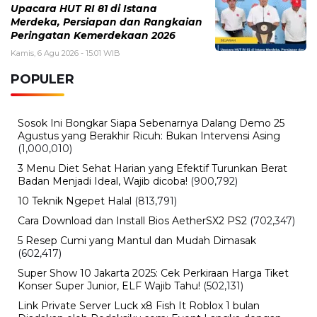
Upacara HUT RI 81 di Istana
Merdeka, Persiapan dan Rangkaian
Peringatan Kemerdekaan 2026
Kamis, 6 Agu 2026 - 15:01 WIB
POPULER
Sosok Ini Bongkar Siapa Sebenarnya Dalang Demo 25
Agustus yang Berakhir Ricuh: Bukan Intervensi Asing
(1,000,010)
3 Menu Diet Sehat Harian yang Efektif Turunkan Berat
Badan Menjadi Ideal, Wajib dicoba!
(900,792)
10 Teknik Ngepet Halal
(813,791)
Cara Download dan Install Bios AetherSX2 PS2
(702,347)
5 Resep Cumi yang Mantul dan Mudah Dimasak
(602,417)
Super Show 10 Jakarta 2025: Cek Perkiraan Harga Tiket
Konser Super Junior, ELF Wajib Tahu!
(502,131)
Link Private Server Luck x8 Fish It Roblox 1 bulan