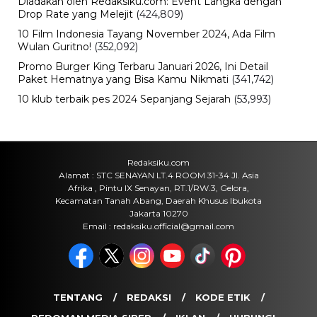
Diadakan oleh Redaksiku.com: Event Langka dengan
Drop Rate yang Melejit
(424,809)
10 Film Indonesia Tayang November 2024, Ada Film
Wulan Guritno!
(352,092)
Promo Burger King Terbaru Januari 2026, Ini Detail
Paket Hematnya yang Bisa Kamu Nikmati
(341,742)
10 klub terbaik pes 2024 Sepanjang Sejarah
(53,993)
Redaksiku.com
Alamat : STC SENAYAN LT.4 ROOM 31-34 Jl. Asia
Afrika , Pintu IX Senayan, RT.1/RW.3, Gelora,
Kecamatan Tanah Abang, Daerah Khusus Ibukota
Jakarta 10270
Email : redaksiku.official@gmail.com
TENTANG
REDAKSI
KODE ETIK