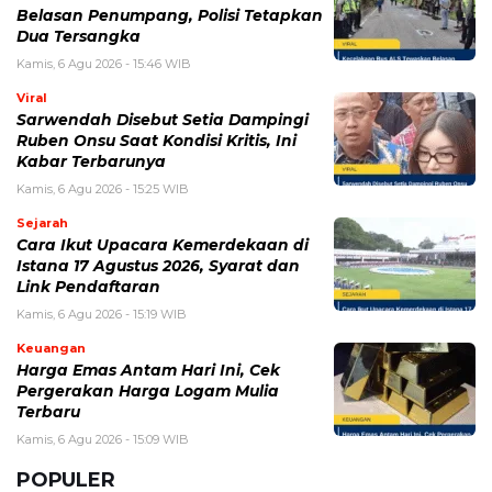
BERITA TERKAIT
Kamis, 6 Agustus 2026 - 15:09 WIB
Harga Emas Antam Hari Ini, Cek Pergerakan Harga
Logam Mulia Terbaru
Selasa, 4 Agustus 2026 - 13:13 WIB
Tetangga Suka Meniru Dagangan? 5 Hal yang Perlu
Dilakukan
Selasa, 4 Agustus 2026 - 11:12 WIB
eDabu BPJS Kesehatan Terbaru, Cara Login, Fungsi,
dan Panduan Layanan Badan Usaha
Selasa, 4 Agustus 2026 - 09:42 WIB
Pabrik Gula Indonesia Terus Didorong, Ini Kondisi
Produksi dan Tantangan Industri Gula
Sabtu, 1 Agustus 2026 - 09:37 WIB