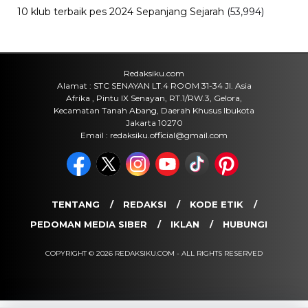
Sejarah
Cara Ikut Upacara Kemerdekaan di
Istana 17 Agustus 2026, Syarat dan
Link Pendaftaran
Kamis, 6 Agu 2026 - 15:19 WIB
Keuangan
Harga Emas Antam Hari Ini, Cek
Pergerakan Harga Logam Mulia
Terbaru
Kamis, 6 Agu 2026 - 15:09 WIB
POPULER
Sosok Ini Bongkar Siapa Sebenarnya Dalang Demo 25
Agustus yang Berakhir Ricuh: Bukan Intervensi Asing
(1,000,010)
3 Menu Diet Sehat Harian yang Efektif Turunkan Berat
Badan Menjadi Ideal, Wajib dicoba!
(900,792)
10 Teknik Ngepet Halal
(813,793)