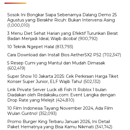
Harga Pertamax Hari Ini Terbaru, Cek Daftar Harga
BBM Pertamina
BERITA TERBARU
Internasional
Sertijab Polres Barru, Kapolres
Dorong Pelayanan kepada
Masyarakat
Kamis, 6 Agu 2026 - 21:17 WIB
Viral
Kecelakaan Bus ALS Tewaskan
Belasan Penumpang, Polisi Tetapkan
Dua Tersangka
Kamis, 6 Agu 2026 - 15:46 WIB
Viral
Sarwendah Disebut Setia Dampingi
Ruben Onsu Saat Kondisi Kritis, Ini
Kabar Terbarunya
Kamis, 6 Agu 2026 - 15:25 WIB