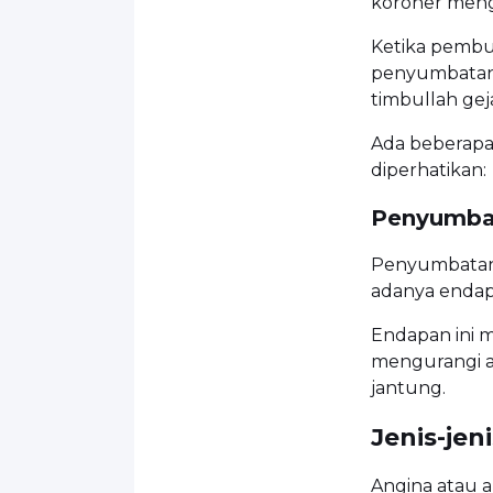
koroner meng
Ketika pembu
penyumbatan,
timbullah gej
Ada beberapa
diperhatikan:
Penyumba
Penyumbatan 
adanya endap
Endapan ini 
mengurangi a
jantung.
Jenis-jen
Angina atau a