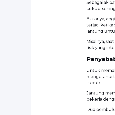
Sebagai akiba
cukup, sehing
Biasanya, ang
terjadi ketik
jantung untuk
Misalnya, saa
fisik yang inte
Penyeba
Untuk memah
mengetahui ba
tubuh.
Jantung meme
bekerja denga
Dua pembuluh