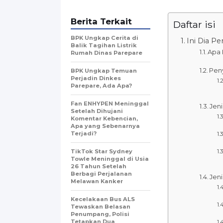
Berita Terkait
Daftar isi
BPK Ungkap Cerita di
Ini Dia P
Balik Tagihan Listrik
Apa 
Rumah Dinas Parepare
Pen
BPK Ungkap Temuan
Perjadin Dinkes
Parepare, Ada Apa?
Fan ENHYPEN Meninggal
Jeni
Setelah Dihujani
Komentar Kebencian,
Apa yang Sebenarnya
Terjadi?
TikTok Star Sydney
Towle Meninggal di Usia
26 Tahun Setelah
Berbagi Perjalanan
Jeni
Melawan Kanker
Kecelakaan Bus ALS
Tewaskan Belasan
Penumpang, Polisi
Tetapkan Dua