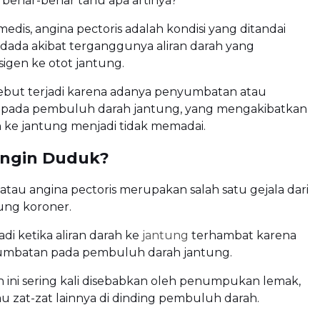
benar-benar tahu apa artinya?
edis, angina pectoris adalah kondisi yang ditandai
dada akibat terganggunya aliran darah yang
gen ke otot jantung.
sebut terjadi karena adanya penyumbatan atau
pada pembuluh darah jantung, yang mengakibatkan
n ke jantung menjadi tidak memadai.
Angin Duduk?
tau angina pectoris merupakan salah satu gejala dari
ung koroner.
jadi ketika aliran darah ke
jantung
terhambat karena
umbatan pada pembuluh darah jantung.
ini sering kali disebabkan oleh penumpukan lemak,
tau zat-zat lainnya di dinding pembuluh darah.