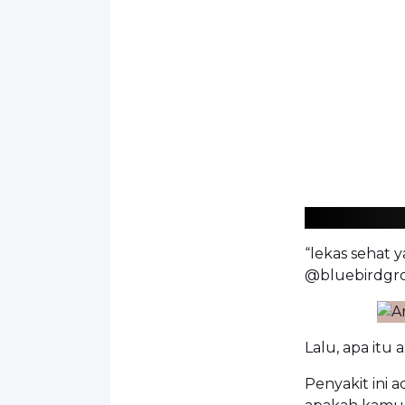
“lekas sehat
@bluebirdgro
Lalu, apa itu
Penyakit ini 