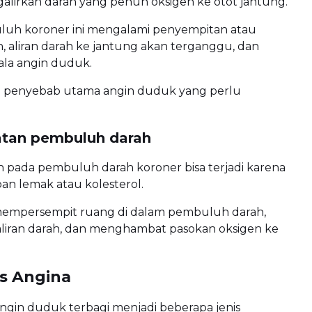
alirkan darah yang penuh oksigen ke otot jantung.
luh koroner ini mengalami penyempitan atau
 aliran darah ke jantung akan terganggu, dan
ala angin duduk.
 penyebab utama angin duduk yang perlu
tan pembuluh darah
pada pembuluh darah koroner bisa terjadi karena
an lemak atau kolesterol.
mempersempit ruang di dalam pembuluh darah,
liran darah, dan menghambat pasokan oksigen ke
is Angina
ngin duduk terbagi menjadi beberapa jenis