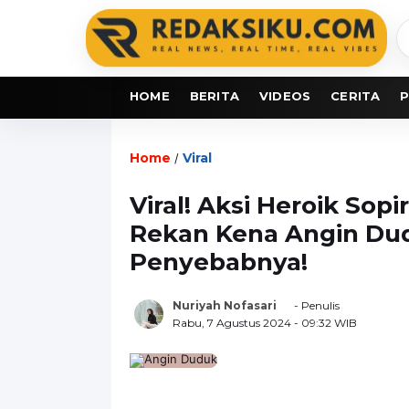
C
b
HOME
BERITA
VIDEOS
CERITA
P
Home
Viral
/
Viral! Aksi Heroik Sop
Rekan Kena Angin Dudu
Penyebabnya!
Nuriyah Nofasari
- Penulis
Rabu, 7 Agustus 2024
- 09:32 WIB