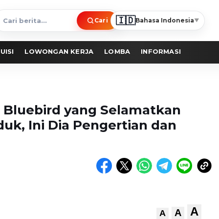
🇮🇩
Cari
Bahasa Indonesia
▼
ari
erita
UISI
LOWONGAN KERJA
LOMBA
INFORMASI
ir Bluebird yang Selamatkan
k, Ini Dia Pengertian dan
A
A
A