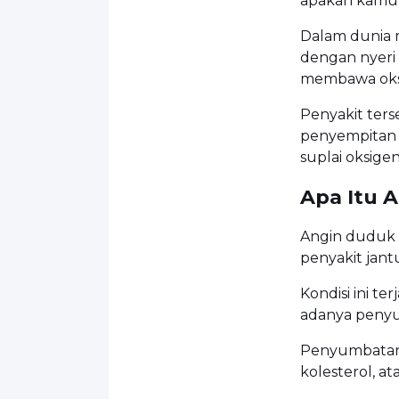
apakah kamu 
Dalam dunia m
dengan nyeri 
membawa oksi
Penyakit ter
penyempitan 
suplai oksige
Apa Itu 
Angin duduk a
penyakit jant
Kondisi ini ter
adanya peny
Penyumbatan 
kolesterol, a