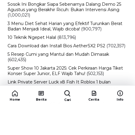
Sosok Ini Bongkar Siapa Sebenarnya Dalang Demo 25
Agustus yang Berakhir Ricuh: Bukan Intervensi Asing
(1,000,021)
3 Menu Diet Sehat Harian yang Efektif Turunkan Berat
Badan Menjadi Ideal, Wajib dicoba!
(900,797)
10 Teknik Ngepet Halal
(813,796)
Cara Download dan Install Bios AetherSX2 PS2
(702,357)
5 Resep Cumi yang Mantul dan Mudah Dimasak
(602,435)
Super Show 10 Jakarta 2025: Cek Perkiraan Harga Tiket
Konser Super Junior, ELF Wajib Tahu!
(502,153)
Link Private Server Luck x8 Fish It Roblox 1 bulan
Diadakan oleh Redaksiku.com: Event Langka dengan
Drop Rate yang Melejit
(424,823)
Home
Berita
Cerita
Info
Cari
10 Film Indonesia Tayang November 2024, Ada Film
Wulan Guritno!
(352,097)
Promo Burger King Terbaru Januari 2026, Ini Detail
Paket Hematnya yang Bisa Kamu Nikmati
(341,747)
10 klub terbaik pes 2024 Sepanjang Sejarah
(54,017)