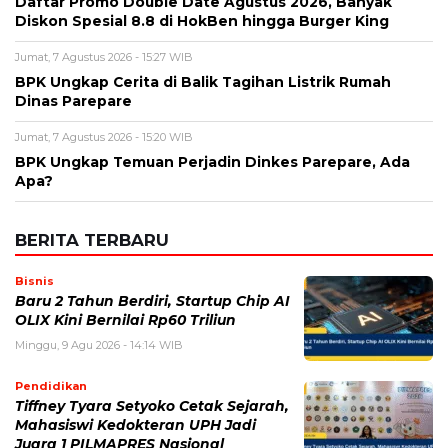
Daftar Promo Double Date Agustus 2026, Banyak
Diskon Spesial 8.8 di HokBen hingga Burger King ‎
Jumat, 7 Agustus 2026 - 15:27 WIB
BPK Ungkap Cerita di Balik Tagihan Listrik Rumah
Dinas Parepare
Jumat, 7 Agustus 2026 - 15:20 WIB
BPK Ungkap Temuan Perjadin Dinkes Parepare, Ada
Apa?
BERITA TERBARU
Bisnis
Baru 2 Tahun Berdiri, Startup Chip AI
OLIX Kini Bernilai Rp60 Triliun
Minggu, 9 Agu 2026 - 14:14 WIB
Pendidikan
Tiffney Tyara Setyoko Cetak Sejarah,
Mahasiswi Kedokteran UPH Jadi
Juara 1 PILMAPRES Nasional