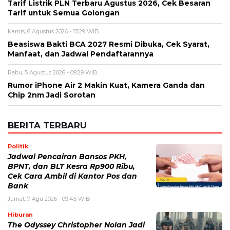
Rumor iPhone Air 2 Makin Kuat, Kamera Ganda dan
Chip 2nm Jadi Sorotan
BERITA TERBARU
Politik
Jadwal Pencairan Bansos PKH,
BPNT, dan BLT Kesra Rp900 Ribu,
Cek Cara Ambil di Kantor Pos dan
Bank
Jumat, 7 Agu 2026 - 09:45 WIB
Hiburan
The Odyssey Christopher Nolan Jadi
Sorotan, Film Epik dengan Produksi
Terbesar
Jumat, 7 Agu 2026 - 09:37 WIB
Olahraga
Aryna Sabalenka Tetap Jadi Sorotan,
Perjalanan Petenis Nomor Satu
Dunia di Musim 2026