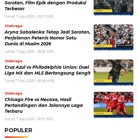
Jumat, 7 Agu 2026 - 08:56 WIB
Olahraga
Cruz Azul vs Philadelphia Union: Duel
Liga MX dan MLS Berlangsung Sengit
Jumat, 7 Agu 2026 - 08:48 WIB
Olahraga
Chicago Fire vs Necaxa, Hasil
Pertandingan dan Jalannya Laga
Terbaru
Jumat, 7 Agu 2026 - 08:31 WIB
POPULER
Sosok Ini Bongkar Siapa Sebenarnya Dalang Demo 25
Agustus yang Berakhir Ricuh: Bukan Intervensi Asing
(1,000,011)
3 Menu Diet Sehat Harian yang Efektif Turunkan Berat
Badan Menjadi Ideal, Wajib dicoba!
(900,794)
10 Teknik Ngepet Halal
(813,793)