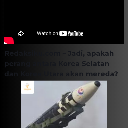
Redaksiku.com – Jadi, apakah
perang antara Korea Selatan
dan Korea Utara akan mereda?