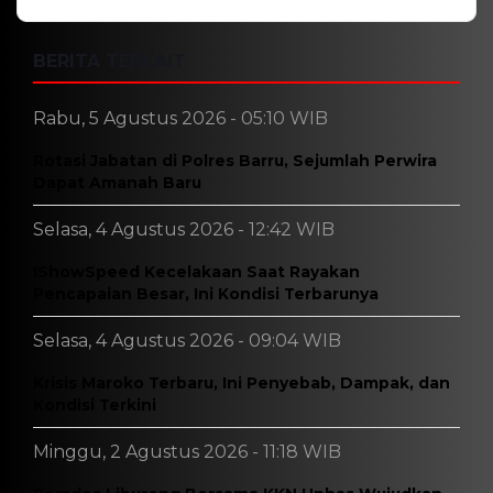
Nama
*
Email
*
Simpan nama, email, dan situs web saya pada
peramban ini untuk komentar saya