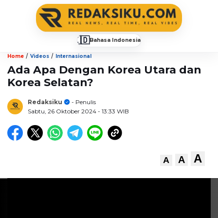
🇮🇩
Bahasa Indonesia
▼
/
/
Home
Videos
Internasional
Ada Apa Dengan Korea Utara dan
Korea Selatan?
Redaksiku
- Penulis
Sabtu, 26 Oktober 2024
- 13:33 WIB
A
A
A