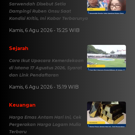
Krisis Maroko Terbaru, Ini Penyebab, Dampak, dan
Kondisi Terkini
Minggu, 2 Agustus 2026 - 11:18 WIB
Pemdes Libureng Bersama KKN Unhas Wujudkan
TPU Bersih, Nyaman, dan Asri
Minggu, 2 Agustus 2026 - 09:00 WIB
Edukasi Door to Door, Polsek Pujananting Perkuat
Pencegahan Karhutla
BERITA TERBARU
Viral
Kecelakaan Bus ALS Tewaskan
Belasan Penumpang, Polisi
Tetapkan Dua Tersangka