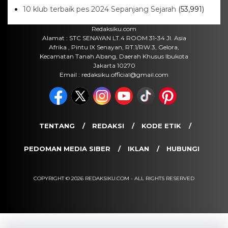
25 Agustus yang Berakhir Ricuh: Bukan Intervensi
Asing
(1,000,010)
3 Menu Diet Sehat Harian yang Efektif Turunkan
Berat Badan Menjadi Ideal, Wajib dicoba!
(900,792)
10 Teknik Ngepet Halal
(813,791)
Cara Download dan Install Bios AetherSX2 PS2
(702,347)
5 Resep Cumi yang Mantul dan Mudah Dimasak
(602,417)
Super Show 10 Jakarta 2025: Cek Perkiraan Harga
Tiket Konser Super Junior, ELF Wajib Tahu!
(502,131)
Link Private Server Luck x8 Fish It Roblox 1 bulan
Diadakan oleh Redaksiku.com: Event Langka
dengan Drop Rate yang Melejit
(424,809)
10 Film Indonesia Tayang November 2024, Ada