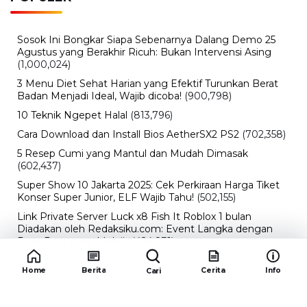
Sosok Ini Bongkar Siapa Sebenarnya Dalang Demo 25
Agustus yang Berakhir Ricuh: Bukan Intervensi Asing
(1,000,024)
3 Menu Diet Sehat Harian yang Efektif Turunkan Berat
Badan Menjadi Ideal, Wajib dicoba!
(900,798)
10 Teknik Ngepet Halal
(813,796)
Cara Download dan Install Bios AetherSX2 PS2
(702,358)
5 Resep Cumi yang Mantul dan Mudah Dimasak
(602,437)
Super Show 10 Jakarta 2025: Cek Perkiraan Harga Tiket
Konser Super Junior, ELF Wajib Tahu!
(502,155)
Link Private Server Luck x8 Fish It Roblox 1 bulan
Diadakan oleh Redaksiku.com: Event Langka dengan
Drop Rate yang Melejit
(424,831)
10 Film Indonesia Tayang November 2024, Ada Film
Home
Berita
Cerita
Info
Cari
Wulan Guritno!
(352,097)
Promo Burger King Terbaru Januari 2026, Ini Detail
Paket Hematnya yang Bisa Kamu Nikmati
(341,748)