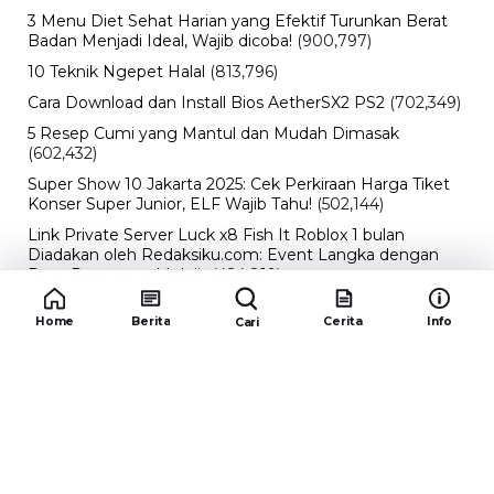
3 Menu Diet Sehat Harian yang Efektif Turunkan Berat
Badan Menjadi Ideal, Wajib dicoba!
(900,797)
10 Teknik Ngepet Halal
(813,796)
Cara Download dan Install Bios AetherSX2 PS2
(702,349)
5 Resep Cumi yang Mantul dan Mudah Dimasak
(602,432)
Super Show 10 Jakarta 2025: Cek Perkiraan Harga Tiket
Konser Super Junior, ELF Wajib Tahu!
(502,144)
Link Private Server Luck x8 Fish It Roblox 1 bulan
Diadakan oleh Redaksiku.com: Event Langka dengan
Drop Rate yang Melejit
(424,819)
10 Film Indonesia Tayang November 2024, Ada Film
Home
Berita
Cerita
Info
Cari
Wulan Guritno!
(352,096)
Promo Burger King Terbaru Januari 2026, Ini Detail
Paket Hematnya yang Bisa Kamu Nikmati
(341,747)
10 klub terbaik pes 2024 Sepanjang Sejarah
(54,012)