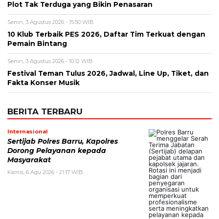
Nama
*
Email
*
Simpan nama, email, dan situs web saya pada peramban ini
untuk komentar saya berikutnya.