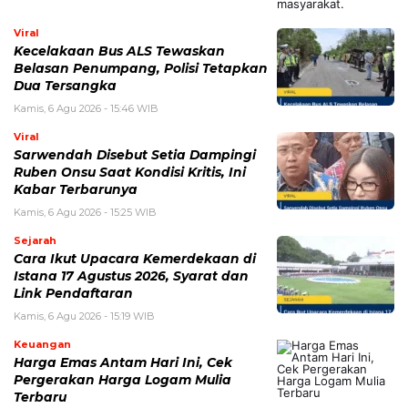
BERITA TERKAIT
Kamis, 6 Agustus 2026 - 15:19 WIB
Cara Ikut Upacara Kemerdekaan di Istana 17 Agustus
2026, Syarat dan Link Pendaftaran
Selasa, 4 Agustus 2026 - 15:20 WIB
Sanghyeon ALPHA DRIVE ONE Jalani Operasi Pita
Suara, WAKEONE Ungkap Kondisi Terbarunya
Selasa, 4 Agustus 2026 - 13:45 WIB
Sinopsis Reborn Rookie, Drama Korea Fantasi dengan
Plot Tak Terduga yang Bikin Penasaran
Senin, 3 Agustus 2026 - 15:50 WIB
10 Klub Terbaik PES 2026, Daftar Tim Terkuat dengan
Pemain Bintang
Senin, 3 Agustus 2026 - 10:12 WIB
Festival Teman Tulus 2026, Jadwal, Line Up, Tiket, dan
Fakta Konser Musik