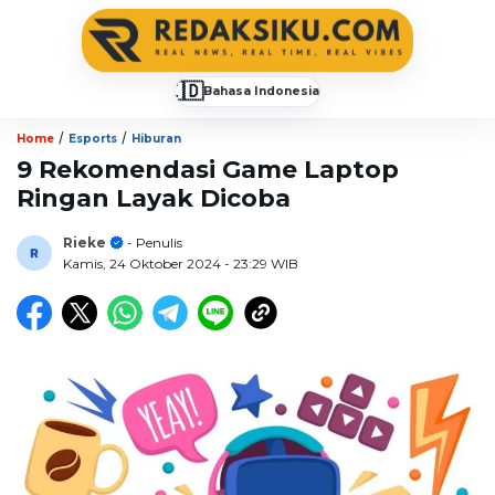
🇮🇩
Bahasa Indonesia
▼
/
/
Home
Esports
Hiburan
9 Rekomendasi Game Laptop
Ringan Layak Dicoba
Rieke
- Penulis
Kamis, 24 Oktober 2024
- 23:29 WIB