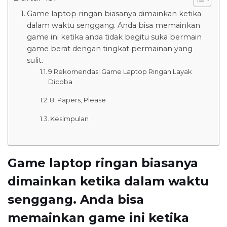
Game laptop ringan biasanya dimainkan ketika
dalam waktu senggang. Anda bisa memainkan
game ini ketika anda tidak begitu suka bermain
game berat dengan tingkat permainan yang
sulit.
9 Rekomendasi Game Laptop Ringan Layak
Dicoba
8. Papers, Please
Kesimpulan
Game laptop ringan biasanya
dimainkan ketika dalam waktu
senggang. Anda bisa
memainkan game ini ketika