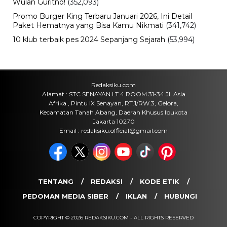
Ruben Onsu Saat Kondisi Kritis, Ini
Kabar Terbarunya
Kamis, 6 Agu 2026 - 15:25 WIB
Sejarah
Cara Ikut Upacara Kemerdekaan di
Istana 17 Agustus 2026, Syarat dan
Link Pendaftaran
Kamis, 6 Agu 2026 - 15:19 WIB
Keuangan
Harga Emas Antam Hari Ini, Cek
Pergerakan Harga Logam Mulia
Terbaru
Kamis, 6 Agu 2026 - 15:09 WIB
POPULER
Sosok Ini Bongkar Siapa Sebenarnya Dalang Demo 25
Agustus yang Berakhir Ricuh: Bukan Intervensi Asing
(1,000,010)
3 Menu Diet Sehat Harian yang Efektif Turunkan Berat