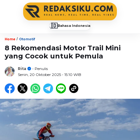
🇮🇩
Bahasa Indonesia
▼
/
Home
Otomotif
8 Rekomendasi Motor Trail Mini
yang Cocok untuk Pemula
Rita
- Penulis
Senin, 20 Oktober 2025
- 15:10 WIB