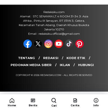
Redaksiku.com
Alamat : STC SENAYAN LT.4 ROOM 31-34 Jl. Asia
Afrika , Pintu IX Senayan, RT.1/RW.3, Gelora,
Kecamatan Tanah Abang, Daerah Khusus Ibukota
Jakarta 10270
Email : redaksiku.official@gmail.com
TENTANG
REDAKSI
KODE ETIK
PEDOMAN MEDIA SIBER
IKLAN
HUBUNGI
COPYRIGHT © 2026 REDAKSIKU.COM - ALL RIGHTS RESERVED
Home
Berita
Cerita
Info
Cari