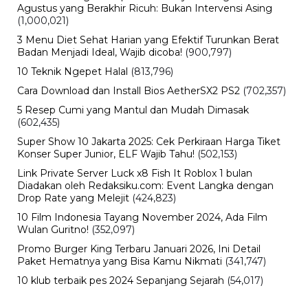
Agustus yang Berakhir Ricuh: Bukan Intervensi Asing
(1,000,021)
3 Menu Diet Sehat Harian yang Efektif Turunkan Berat
Badan Menjadi Ideal, Wajib dicoba!
(900,797)
10 Teknik Ngepet Halal
(813,796)
Cara Download dan Install Bios AetherSX2 PS2
(702,357)
5 Resep Cumi yang Mantul dan Mudah Dimasak
(602,435)
Super Show 10 Jakarta 2025: Cek Perkiraan Harga Tiket
Konser Super Junior, ELF Wajib Tahu!
(502,153)
Link Private Server Luck x8 Fish It Roblox 1 bulan
Diadakan oleh Redaksiku.com: Event Langka dengan
Drop Rate yang Melejit
(424,823)
10 Film Indonesia Tayang November 2024, Ada Film
Wulan Guritno!
(352,097)
Promo Burger King Terbaru Januari 2026, Ini Detail
Paket Hematnya yang Bisa Kamu Nikmati
(341,747)
10 klub terbaik pes 2024 Sepanjang Sejarah
(54,017)