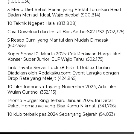
Bisnis
Tarif Listrik Agustus 2026 Resmi Tidak
Naik, Ini Harga 450 VA, 900 VA, 1.300
VA dan 2.200 VA
Senin, 10 Agu 2026 - 16:02 WIB
Sejarah
Sejarah Bendera Merah Putih, Fakta
Menarik di Balik Simbol Kebanggaan
Indonesia
Senin, 10 Agu 2026 - 15:20 WIB
Teknologi
Kumpulan Prompt AI HUT ke-81 RI
2026, dari Foto Realistis hingga
Poster Merah Putih
Senin, 10 Agu 2026 - 14:56 WIB
Bencana
Nipah Mall Makassar Terbakar,
Damkar Ungkap Dugaan Sumber Api
Senin, 10 Agu 2026 - 12:20 WIB