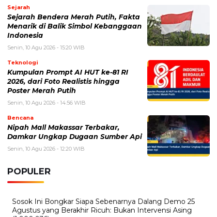
Mengenal Weaponized Incompetence Dalam
Hubungan Asmara
Senin, 3 Agustus 2026 - 15:06 WIB
Ramalan Shio Hari Ini 2026: Peruntungan 12 Shio dari
Karier, Keuangan hingga Asmara
Sabtu, 1 Agustus 2026 - 11:34 WIB
Miss Supranational 2026 Jadi Sorotan, Ini Jadwal,
Peserta, dan Fakta Kontes Kecantikan Dunia
Sabtu, 1 Agustus 2026 - 10:44 WIB
Hari Girlfriend Day 2026 Jatuh pada Tanggal Ini,
Sejarah dan Cara Merayakannya
BERITA TERBARU
Viral
Berkat Laporan 110, Polisi Barru
Gercep Evakuasi Pensiunan PNS
Senin, 10 Agu 2026 - 20:47 WIB