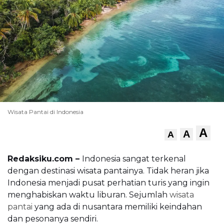
Wisata Pantai di Indonesia
A
A
A
Redaksiku.com –
Indonesia sangat terkenal
dengan destinasi wisata pantainya. Tidak heran jika
Indonesia menjadi pusat perhatian turis yang ingin
menghabiskan waktu liburan. Sejumlah
wisata
pantai
yang ada di nusantara memiliki keindahan
dan pesonanya sendiri.