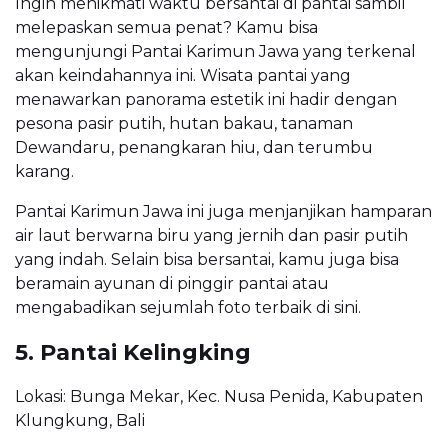
Ingin menikmati waktu bersantai di pantai sambil
melepaskan semua penat? Kamu bisa
mengunjungi Pantai Karimun Jawa yang terkenal
akan keindahannya ini. Wisata pantai yang
menawarkan panorama estetik ini hadir dengan
pesona pasir putih, hutan bakau, tanaman
Dewandaru, penangkaran hiu, dan terumbu
karang.
Pantai Karimun Jawa ini juga menjanjikan hamparan
air laut berwarna biru yang jernih dan pasir putih
yang indah. Selain bisa bersantai, kamu juga bisa
beramain ayunan di pinggir pantai atau
mengabadikan sejumlah foto terbaik di sini.
5. Pantai Kelingking
Lokasi:
Bunga Mekar, Kec. Nusa Penida, Kabupaten
Klungkung, Bali