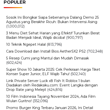
Pendidikan
Hasil PPPK Sekolah Rakyat 2026
Sudah Keluar, Cek Nama dan Arti
Kode P/L di SSCASN
Jumat, 7 Agu 2026 - 15:49 WIB
Viral
BPK Ungkap Cerita di Balik Tagihan
Listrik Rumah Dinas Parepare
Jumat, 7 Agu 2026 - 15:27 WIB
Viral
BPK Ungkap Temuan Perjadin
Dinkes Parepare, Ada Apa?
Jumat, 7 Agu 2026 - 15:20 WIB
Viral
Fan ENHYPEN Meninggal Setelah
Dihujani Komentar Kebencian, Apa
yang Sebenarnya Terjadi?
Jumat, 7 Agu 2026 - 15:16 WIB