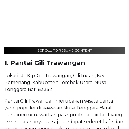
SCROLL TO RESUME CONTENT
1. Pantai Gili Trawangan
Lokasi: Jl. Klp. Gili Trawangan, Gili Indah, Kec.
Pemenang, Kabupaten Lombok Utara, Nusa
Tenggara Bar. 83352
Pantai Gili Trawangan merupakan wisata pantai
yang populer di kawasan Nusa Tenggara Barat.
Pantai ini menawarkan pasir putih dan air laut yang
jernih. Tak hanya itu saja, terdapat sederet kafe dan
restoran yang menyediakan aneka makanan lokal