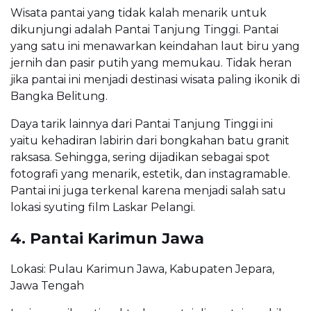
Wisata pantai yang tidak kalah menarik untuk
dikunjungi adalah Pantai Tanjung Tinggi. Pantai
yang satu ini menawarkan keindahan laut biru yang
jernih dan pasir putih yang memukau. Tidak heran
jika pantai ini menjadi destinasi wisata paling ikonik di
Bangka Belitung.
Daya tarik lainnya dari Pantai Tanjung Tinggi ini
yaitu kehadiran labirin dari bongkahan batu granit
raksasa. Sehingga, sering dijadikan sebagai spot
fotografi yang menarik, estetik, dan instagramable.
Pantai ini juga terkenal karena menjadi salah satu
lokasi syuting film Laskar Pelangi.
4. Pantai Karimun Jawa
Lokasi: Pulau Karimun Jawa, Kabupaten Jepara,
Jawa Tengah