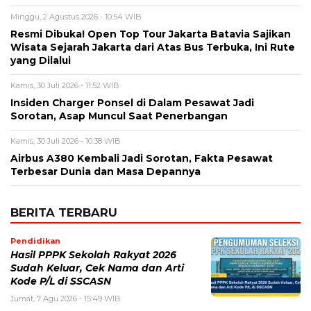
Nama
*
Email
*
Simpan nama, email, dan situs web saya pada peramban ini
untuk komentar saya berikutnya.
BERITA TERKAIT
Senin, 3 Agustus 2026 - 15:26 WIB