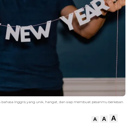
 bahasa Inggris yang unik, hangat, dan siap membuat pesanmu berkesan.
A
A
A