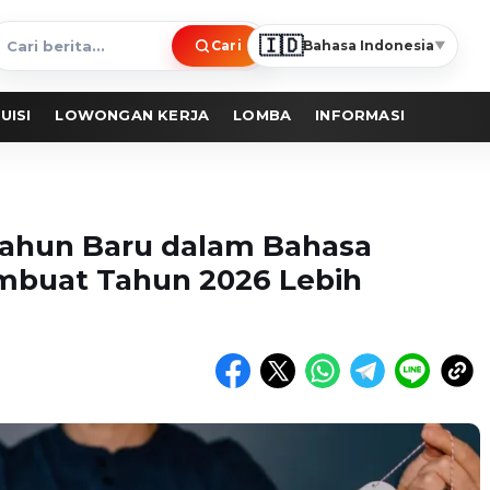
🇮🇩
Cari
Bahasa Indonesia
▼
ari
erita
UISI
LOWONGAN KERJA
LOMBA
INFORMASI
Tahun Baru dalam Bahasa
mbuat Tahun 2026 Lebih