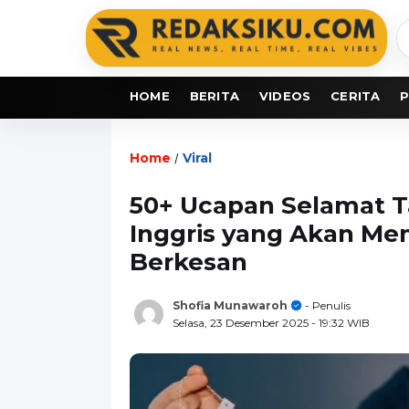
C
b
HOME
BERITA
VIDEOS
CERITA
P
Home
Viral
/
50+ Ucapan Selamat 
Inggris yang Akan Me
Berkesan
Shofia Munawaroh
- Penulis
Selasa, 23 Desember 2025
- 19:32 WIB