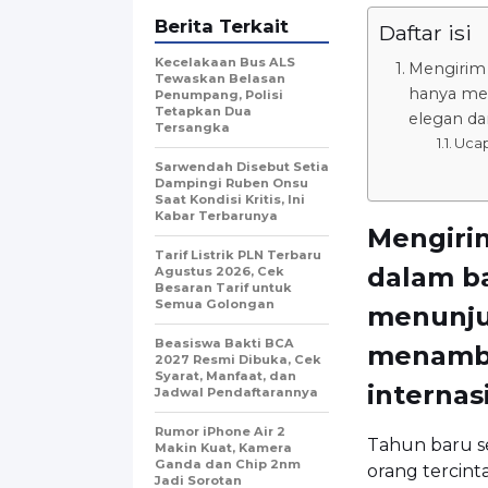
Berita Terkait
Daftar isi
Kecelakaan Bus ALS
Mengirim 
Tewaskan Belasan
hanya me
Penumpang, Polisi
Tetapkan Dua
elegan dan
Tersangka
Ucap
Sarwendah Disebut Setia
Dampingi Ruben Onsu
Saat Kondisi Kritis, Ini
Kabar Terbarunya
Mengiri
Tarif Listrik PLN Terbaru
dalam ba
Agustus 2026, Cek
Besaran Tarif untuk
Semua Golongan
menunjuk
Beasiswa Bakti BCA
menamba
2027 Resmi Dibuka, Cek
Syarat, Manfaat, dan
internas
Jadwal Pendaftarannya
Rumor iPhone Air 2
Tahun baru s
Makin Kuat, Kamera
Ganda dan Chip 2nm
orang tercint
Jadi Sorotan