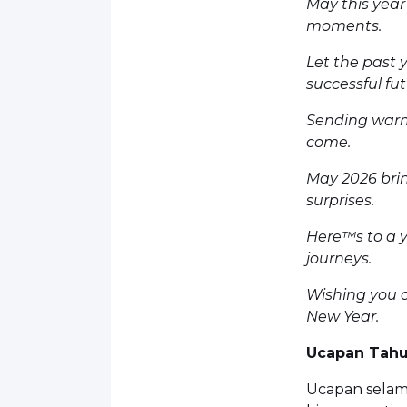
May this year
moments.
Let the past 
successful fut
Sending warm 
come.
May 2026 brin
surprises.
Here™s to a ye
journeys.
Wishing you 
New Year.
Ucapan Tahun
Ucapan selama