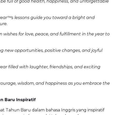
 be full of good health, happiness, and unforgettable
year™s lessons guide you toward a bright and
ure.
wishes for love, peace, and fulfillment in the year to
g new opportunities, positive changes, and joyful
ar filled with laughter, friendships, and exciting
courage, wisdom, and happiness as you embrace the
 Baru Inspiratif
t Tahun Baru dalam bahasa Inggris yang inspiratif