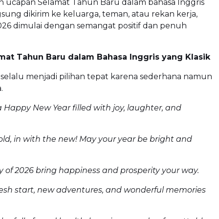
ah ucapan Selamat Tahun Baru dalam bahasa Inggris
gsung dikirim ke keluarga, teman, atau rekan kerja,
026 dimulai dengan semangat positif dan penuh
mat Tahun Baru dalam Bahasa Inggris yang Klasik
k selalu menjadi pilihan tepat karena sederhana namun
.
 Happy New Year filled with joy, laughter, and
old, in with the new! May your year be bright and
 of 2026 bring happiness and prosperity your way.
resh start, new adventures, and wonderful memories