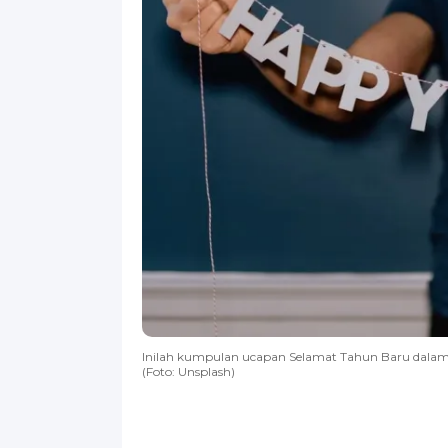
Inilah kumpulan ucapan Selamat Tahun Baru dalam
(Foto: Unsplash)