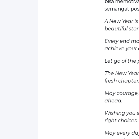
bisa memotiv
semangat posit
A New Year is
beautiful stor
Every end ma
achieve your
Let go of the
The New Year 
fresh chapter
May courage,
ahead.
Wishing you s
right choices.
May every day