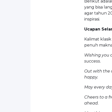
Berikut adal
yang bisa lan
agar tahun 2
inspirasi.
Ucapan Sela
Kalimat klasi
penuh makna
Wishing you a
success.
Out with the 
happy.
May every day
Cheers to a f
ahead.