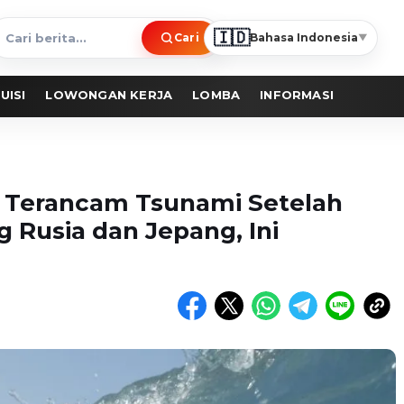
🇮🇩
Cari
Bahasa Indonesia
▼
ari
erita
UISI
LOWONGAN KERJA
LOMBA
INFORMASI
ia Terancam Tsunami Setelah
 Rusia dan Jepang, Ini