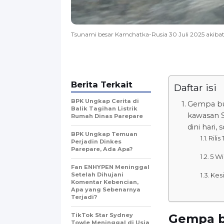
Tsunami besar Kamchatka-Rusia 30 Juli 2025 akibat 
Berita Terkait
Daftar isi
BPK Ungkap Cerita di
Gempa bu
Balik Tagihan Listrik
kawasan S
Rumah Dinas Parepare
dini hari
BPK Ungkap Temuan
Rili
Perjadin Dinkes
Parepare, Ada Apa?
5 Wi
Fan ENHYPEN Meninggal
Setelah Dihujani
Kes
Komentar Kebencian,
Apa yang Sebenarnya
Terjadi?
TikTok Star Sydney
Gempa b
Towle Meninggal di Usia