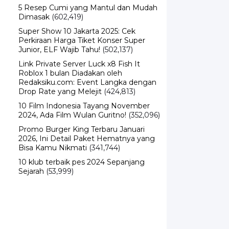
5 Resep Cumi yang Mantul dan Mudah
Dimasak
(602,419)
Super Show 10 Jakarta 2025: Cek
Perkiraan Harga Tiket Konser Super
Junior, ELF Wajib Tahu!
(502,137)
Link Private Server Luck x8 Fish It
Roblox 1 bulan Diadakan oleh
Redaksiku.com: Event Langka dengan
Drop Rate yang Melejit
(424,813)
10 Film Indonesia Tayang November
2024, Ada Film Wulan Guritno!
(352,096)
Promo Burger King Terbaru Januari
2026, Ini Detail Paket Hematnya yang
Bisa Kamu Nikmati
(341,744)
10 klub terbaik pes 2024 Sepanjang
Sejarah
(53,999)