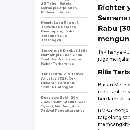
26 Tahun Setelah
Richter
Berbagi Perjalanan
Melawan Kanker
Semenan
Kecelakaan Bus ALS
Rabu (30
Tewaskan Belasan
Penumpang, Polisi
Tetapkan Dua
mengund
Tersangka
Sarwendah Disebut Setia
Tak hanya Rus
Dampingi Ruben Onsu
juga menjalar
Saat Kondisi Kritis, Ini
Kabar Terbarunya
Rilis Te
Tarif Listrik PLN Terbaru
Agustus 2026, Cek
Besaran Tarif untuk
Badan Meteoro
Semua Golongan
merilis infor
Beasiswa Bakti BCA
berdampak ke 
2027 Resmi Dibuka, Cek
Syarat, Manfaat, dan
BMKG menjela
Jadwal Pendaftarannya
tergolong sa
membangkitka