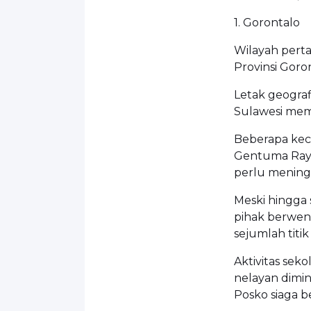
1. Gorontalo
Wilayah pert
Provinsi Goron
Letak geogra
Sulawesi mem
Beberapa kec
Gentuma Raya
perlu mening
Meski hingga s
pihak berwen
sejumlah titik
Aktivitas sek
nelayan dimin
Posko siaga be