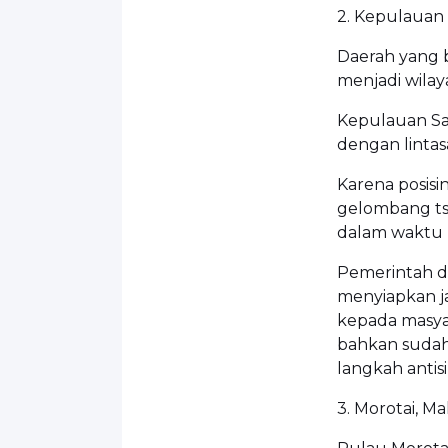
2. Kepulauan
Daerah yang b
menjadi wilay
Kepulauan Sa
dengan lintas
Karena posisi
gelombang ts
dalam waktu k
Pemerintah da
menyiapkan j
kepada masyar
bahkan sudah 
langkah antisi
3. Morotai, M