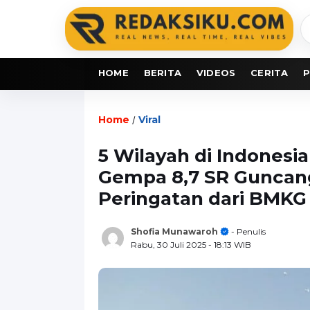
C
b
HOME
BERITA
VIDEOS
CERITA
P
Home
Viral
/
5 Wilayah di Indones
Gempa 8,7 SR Guncang
Peringatan dari BMKG
Shofia Munawaroh
- Penulis
Rabu, 30 Juli 2025
- 18:13 WIB