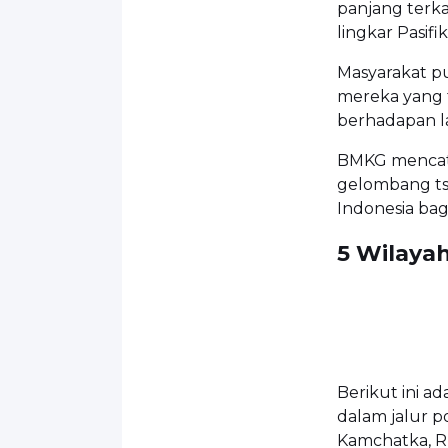
panjang terka
lingkar Pasifik
Masyarakat p
mereka yang t
berhadapan l
BMKG mencata
gelombang ts
Indonesia bag
5 Wilaya
Berikut ini a
dalam jalur p
Kamchatka, Ru