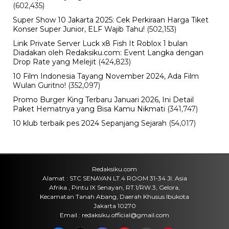
(602,435)
Super Show 10 Jakarta 2025: Cek Perkiraan Harga Tiket
Konser Super Junior, ELF Wajib Tahu!
(502,153)
Link Private Server Luck x8 Fish It Roblox 1 bulan
Diadakan oleh Redaksiku.com: Event Langka dengan
Drop Rate yang Melejit
(424,823)
10 Film Indonesia Tayang November 2024, Ada Film
Wulan Guritno!
(352,097)
Promo Burger King Terbaru Januari 2026, Ini Detail
Paket Hematnya yang Bisa Kamu Nikmati
(341,747)
10 klub terbaik pes 2024 Sepanjang Sejarah
(54,017)
Redaksiku.com
Alamat : STC SENAYAN LT.4 ROOM 31-34 Jl. Asia
Afrika , Pintu IX Senayan, RT.1/RW.3, Gelora,
Kecamatan Tanah Abang, Daerah Khusus Ibukota
Jakarta 10270
Email : redaksiku.official@gmail.com