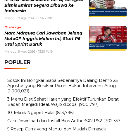
Bisnis Emirat Segera Dibawa ke
Indonesia
Minggu, 9 Agu 2026 - 13:43 WIB
Olahraga
Marc Márquez Cari Jawaban Jelang
MotoGP Inggris Malam Ini, Start P6
Usai Sprint Buruk
Minggu, 9 Agu 2026 - 13:29 WIB
POPULER
Sosok Ini Bongkar Siapa Sebenarnya Dalang Demo 25
Agustus yang Berakhir Ricuh: Bukan Intervensi Asing
(1,000,021)
3 Menu Diet Sehat Harian yang Efektif Turunkan Berat
Badan Menjadi Ideal, Wajib dicoba!
(900,797)
10 Teknik Ngepet Halal
(813,796)
Cara Download dan Install Bios AetherSX2 PS2
(702,357)
5 Resep Cumi yang Mantul dan Mudah Dimasak