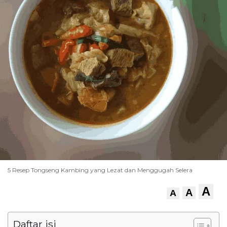
5 Resep Tongseng Kambing yang Lezat dan Menggugah Selera
A
A
A
Daftar isi