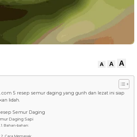
A
A
A
.com 5 resep semur daging yang gurih dan lezat ini siap
n lidah.
 Resep Semur Daging
emur Daging Sapi
Bahan-bahan:
Cara Memasak: