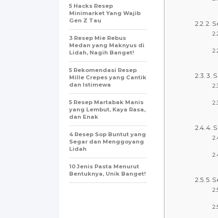
5 Hacks Resep
Minimarket Yang Wajib
Gen Z Tau
2. 
3 Resep Mie Rebus
Medan yang Maknyus di
Lidah, Nagih Banget!
5 Rekomendasi Resep
3. 
Mille Crepes yang Cantik
dan Istimewa
5 Resep Martabak Manis
yang Lembut, Kaya Rasa,
dan Enak
4. 
4 Resep Sop Buntut yang
Segar dan Menggoyang
Lidah
10 Jenis Pasta Menurut
Bentuknya, Unik Banget!
5. 