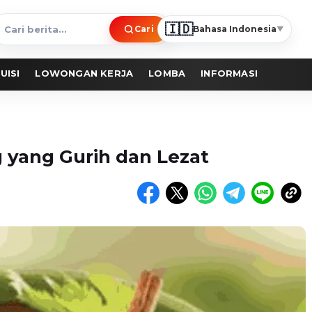
🇮🇩
Cari
Bahasa Indonesia
▼
ari
erita
UISI
LOWONGAN KERJA
LOMBA
INFORMASI
 yang Gurih dan Lezat