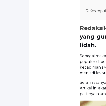
Kesimpul
Redaksi
yang gur
lidah.
Sebagai maka
populer di b
kecap manis y
menjadi favor
Selain rasany
Artikel ini a
pastinya nikm