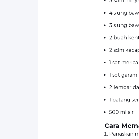
3 sdm miny
4 siung baw
3 siung bawa
2 buah ken
2 sdm keca
1 sdt meric
1 sdt garam
2 lembar d
1 batang se
500 ml air
Cara Mem
Panaskan m