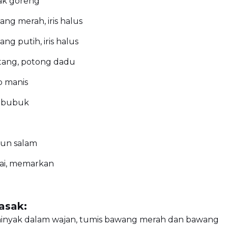
ak goreng
ang merah, iris halus
ng putih, iris halus
tang, potong dadu
p manis
a bubuk
aun salam
rai, memarkan
asak:
inyak dalam wajan, tumis bawang merah dan bawang