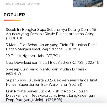
Rabu, 5 Agu 2026 - 05:01 WIB
POPULER
Sosok Ini Bongkar Siapa Sebenarnya Dalang Demo 25
Agustus yang Berakhir Ricuh: Bukan Intervensi Asing
(1,000,010)
3 Menu Diet Sehat Harian yang Efektif Turunkan Berat
Badan Menjadi Ideal, Wajib dicoba!
(900,791)
10 Teknik Ngepet Halal
(813,791)
Cara Download dan Install Bios AetherSX2 PS2
(702,346)
5 Resep Cumi yang Mantul dan Mudah Dimasak
(602,417)
Super Show 10 Jakarta 2025: Cek Perkiraan Harga Tiket
Konser Super Junior, ELF Wajib Tahu!
(502,131)
Link Private Server Luck x8 Fish It Roblox 1 bulan
Diadakan oleh Redaksiku.com: Event Langka dengan
Drop Rate yang Melejit
(424,808)
10 Film Indonesia Tayang November 2024, Ada Film