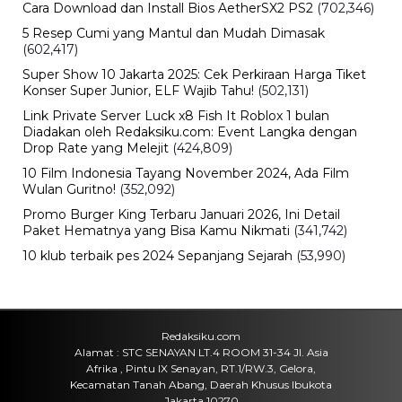
Golongan
Kamis, 6 Agu 2026 - 13:50 WIB
Viral
Beasiswa Bakti BCA 2027 Resmi
Dibuka, Cek Syarat, Manfaat, dan
Jadwal Pendaftarannya
Kamis, 6 Agu 2026 - 13:29 WIB
Life Style
Mengenal Weaponized
Incompetence Dalam Hubungan
Asmara
Kamis, 6 Agu 2026 - 12:33 WIB
Teknologi
Rumor iPhone Air 2 Makin Kuat,
Kamera Ganda dan Chip 2nm Jadi
Sorotan
Rabu, 5 Agu 2026 - 09:29 WIB
Otomotif
Pemutihan Pajak Kendaraan Jatim
2026 Resmi Dibuka, Simak Jadwal