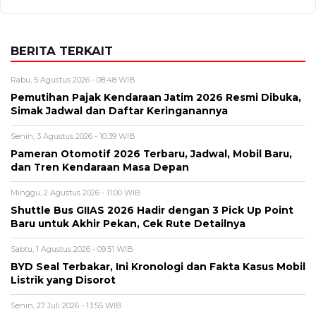
Alamat email tidak akan dipublikasikan. Kolom wajib ditandai *.
Komentar
*
Nama
*