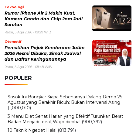
Senin, 3 Agustus 2026 - 10:39 WIB
Pameran Otomotif 2026 Terbaru, Jadwal, Mobil Baru,
dan Tren Kendaraan Masa Depan
Minggu, 2 Agustus 2026 - 11:00 WIB
Shuttle Bus GIIAS 2026 Hadir dengan 3 Pick Up Point
Baru untuk Akhir Pekan, Cek Rute Detailnya
Sabtu, 1 Agustus 2026 - 09:51 WIB
BYD Seal Terbakar, Ini Kronologi dan Fakta Kasus Mobil
Listrik yang Disorot
Senin, 27 Juli 2026 - 13:55 WIB
Suzuki Brezza Terbaru 2026 Resmi Jadi Sorotan, SUV
Kompak dengan Fitur Modern dan Mesin Efisien
BERITA TERBARU
Viral
Tarif Listrik PLN Terbaru Agustus
2026, Cek Besaran Tarif untuk Semua