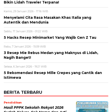
5 Hacks Resep Minimarket Yang Wajib Gen Z Tau
Rabu, 7 Januari 2026 - 15:09 WIB
3 Resep Mie Rebus Medan yang Maknyus di Lidah,
Nagih Banget!
Selasa, 6 Januari 2026 - 19:21 WIB
5 Rekomendasi Resep Mille Crepes yang Cantik dan
Istimewa
BERITA TERBARU
Pendidikan
Hasil PPPK Sekolah Rakyat 2026
Sudah Keluar, Cek Nama dan Arti
Kode P/L di SSCASN
Jumat, 7 Agu 2026 - 15:49 WIB
Viral
BPK Ungkap Cerita di Balik Tagihan
Listrik Rumah Dinas Parepare