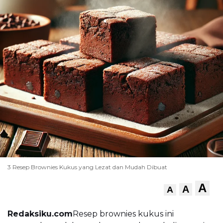
3 Resep Brownies Kukus yang Lezat dan Mudah Dibuat
A
A
A
Redaksiku.com
Resep brownies kukus ini