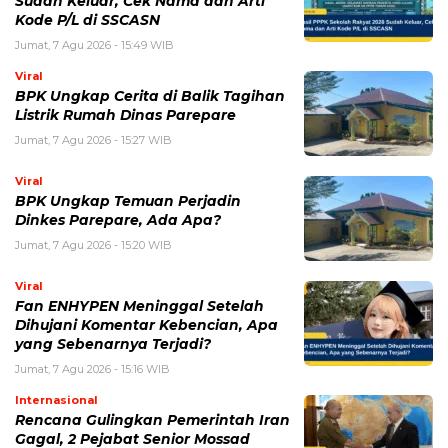
Jumat, 7 Agu 2026 - 15:27 WIB
Viral
BPK Ungkap Temuan Perjadin
Dinkes Parepare, Ada Apa?
Jumat, 7 Agu 2026 - 15:20 WIB
Viral
Fan ENHYPEN Meninggal Setelah
Dihujani Komentar Kebencian, Apa
yang Sebenarnya Terjadi?
Jumat, 7 Agu 2026 - 15:16 WIB
Internasional
Rencana Gulingkan Pemerintah Iran
Gagal, 2 Pejabat Senior Mossad
Dilaporkan Dicopot
Jumat, 7 Agu 2026 - 14:56 WIB
POPULER
Sosok Ini Bongkar Siapa Sebenarnya Dalang Demo 25