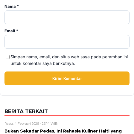
Simpan nama, email, dan situs web saya pada peramban ini
untuk komentar saya berikutnya.
BERITA TERKAIT
Rabu, 4 Februari 2026 - 23:14 WIB
Bukan Sekadar Pedas, Ini Rahasia Kuliner Haiti yang
Bikin Lidah Traveler Terpana!
Kamis, 29 Januari 2026 - 17:16 WIB
Menyelami Cita Rasa Masakan Khas Italia yang
Autentik dan Mendunia
Sabtu, 17 Januari 2026 - 01:22 WIB