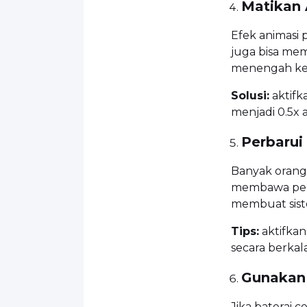
Matikan 
Efek animasi 
juga bisa me
menengah ke
Solusi:
aktifk
menjadi 0.5x 
Perbarui
Banyak orang
membawa per
membuat siste
Tips:
aktifkan
secara berkal
Gunakan
Jika baterai c