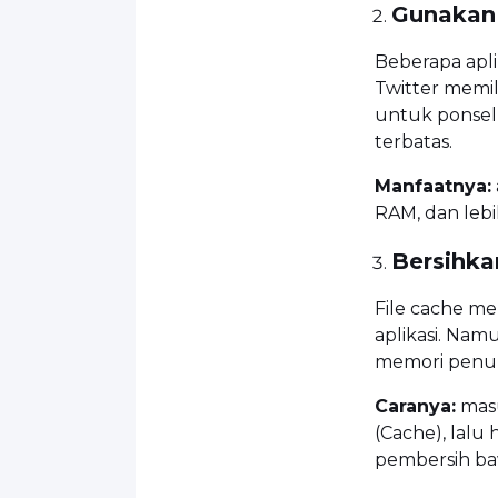
Gunakan 
Beberapa apli
Twitter memili
untuk ponsel 
terbatas.
Manfaatnya:
RAM, dan lebi
Bersihka
File cache m
aplikasi. Nam
memori penuh
Caranya:
masu
(Cache), lalu
pembersih ba