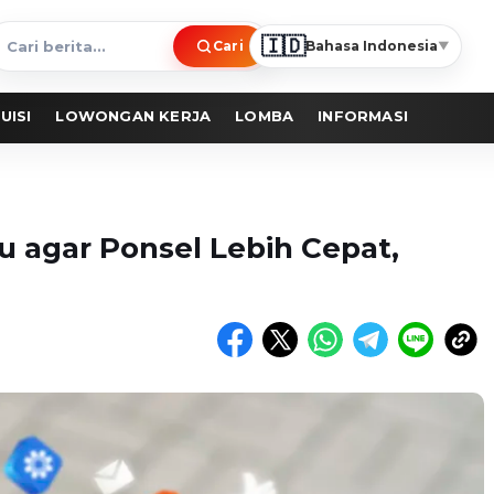
🇮🇩
Cari
Bahasa Indonesia
▼
ari
erita
UISI
LOWONGAN KERJA
LOMBA
INFORMASI
ru agar Ponsel Lebih Cepat,