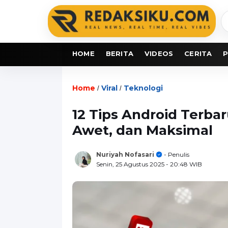
C
b
HOME
BERITA
VIDEOS
CERITA
P
Home
Viral
Teknologi
/
/
12 Tips Android Terba
Awet, dan Maksimal
Nuriyah Nofasari
- Penulis
Senin, 25 Agustus 2025
- 20:48 WIB