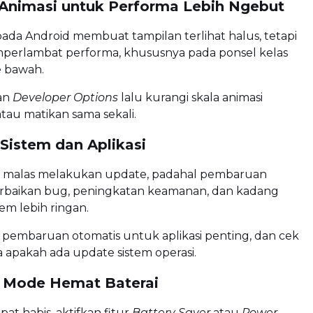
Animasi untuk Performa Lebih Ngebut
pada Android membuat tampilan terlihat halus, tetapi
mperlambat performa, khususnya pada ponsel kelas
 bawah.
an
Developer Options
lalu kurangi skala animasi
atau matikan sama sekali.
 Sistem dan Aplikasi
 malas melakukan update, padahal pembaruan
baikan bug, peningkatan keamanan, dan kadang
m lebih ringan.
 pembaruan otomatis untuk aplikasi penting, dan cek
a apakah ada update sistem operasi.
 Mode Hemat Baterai
epat habis, aktifkan fitur
Battery Saver
atau
Power