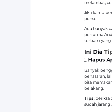
melambat, cep
Jika kamu pe
ponsel.
Ada banyak c
performa Andro
terbaru yang 
Ini Dia
Ti
Hapus Ap
Banyak pengg
penasaran, la
bisa memakan
belakang.
Tips:
periksa 
sudah jarang 