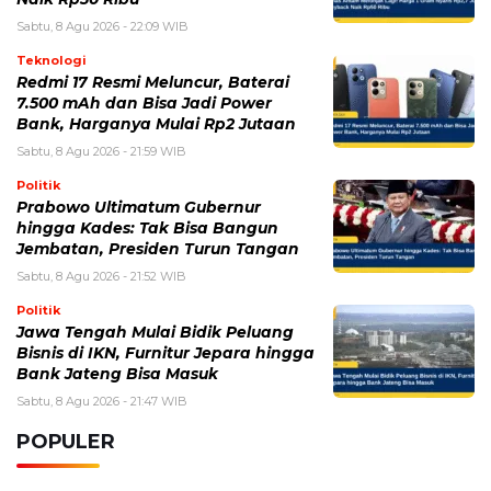
Prabowo Ultimatum Gubernur
hingga Kades: Tak Bisa Bangun
Jembatan, Presiden Turun Tangan
Sabtu, 8 Agu 2026 - 21:52 WIB
Politik
Jawa Tengah Mulai Bidik Peluang
Bisnis di IKN, Furnitur Jepara hingga
Bank Jateng Bisa Masuk
Sabtu, 8 Agu 2026 - 21:47 WIB
POPULER
Sosok Ini Bongkar Siapa Sebenarnya Dalang Demo 25
Agustus yang Berakhir Ricuh: Bukan Intervensi Asing
(1,000,021)
3 Menu Diet Sehat Harian yang Efektif Turunkan Berat
Badan Menjadi Ideal, Wajib dicoba!
(900,797)
10 Teknik Ngepet Halal
(813,796)
Cara Download dan Install Bios AetherSX2 PS2
(702,357)