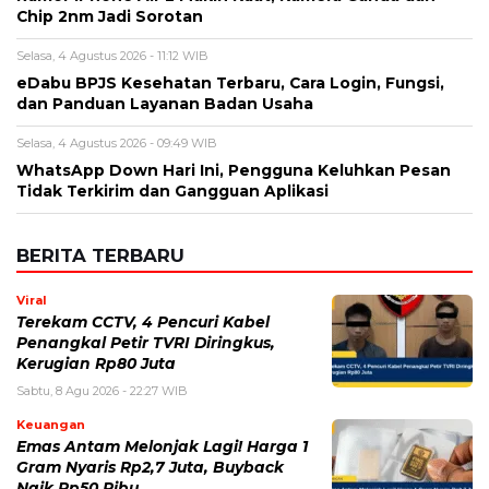
BERITA TERBARU
Viral
Terekam CCTV, 4 Pencuri Kabel
Penangkal Petir TVRI Diringkus,
Kerugian Rp80 Juta
Sabtu, 8 Agu 2026 - 22:27 WIB
Keuangan
Emas Antam Melonjak Lagi! Harga 1
Gram Nyaris Rp2,7 Juta, Buyback
Naik Rp50 Ribu
Sabtu, 8 Agu 2026 - 22:09 WIB
Teknologi
Redmi 17 Resmi Meluncur, Baterai
7.500 mAh dan Bisa Jadi Power
Bank, Harganya Mulai Rp2 Jutaan
Sabtu, 8 Agu 2026 - 21:59 WIB
Politik