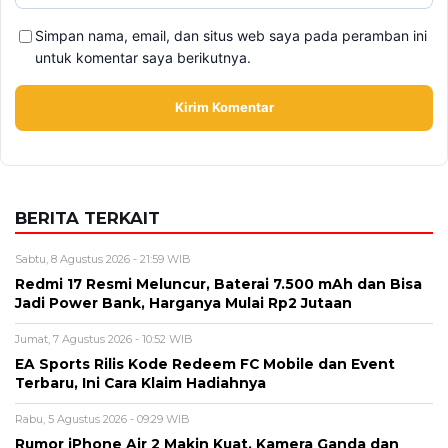
BERITA TERKAIT
Sabtu, 8 Agustus 2026 - 21:59 WIB
Redmi 17 Resmi Meluncur, Baterai 7.500 mAh dan Bisa
Jadi Power Bank, Harganya Mulai Rp2 Jutaan
Jumat, 7 Agustus 2026 - 10:52 WIB
EA Sports Rilis Kode Redeem FC Mobile dan Event
Terbaru, Ini Cara Klaim Hadiahnya
Rabu, 5 Agustus 2026 - 09:29 WIB
Rumor iPhone Air 2 Makin Kuat, Kamera Ganda dan
Chip 2nm Jadi Sorotan
Selasa, 4 Agustus 2026 - 11:12 WIB
eDabu BPJS Kesehatan Terbaru, Cara Login, Fungsi,
dan Panduan Layanan Badan Usaha
Selasa, 4 Agustus 2026 - 09:49 WIB
WhatsApp Down Hari Ini, Pengguna Keluhkan Pesan
Tidak Terkirim dan Gangguan Aplikasi