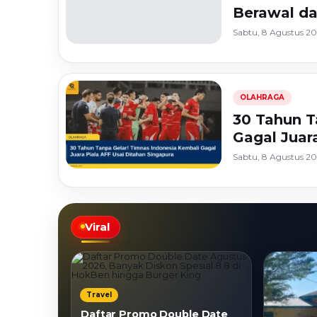
HokBen hingg
Berawal da
Sabtu, 8 Agustus 20
Burger King ‎
OLAHRAGA
30 Tahun T
Gagal Juar
Sabtu, 8 Agustus 2
Viral
Travel
Daftar Promo Double Date