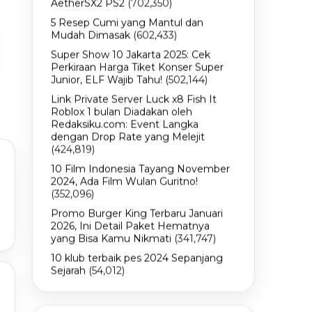
AetherSX2 PS2
(702,350)
5 Resep Cumi yang Mantul dan
Mudah Dimasak
(602,433)
Super Show 10 Jakarta 2025: Cek
Perkiraan Harga Tiket Konser Super
Junior, ELF Wajib Tahu!
(502,144)
Link Private Server Luck x8 Fish It
Roblox 1 bulan Diadakan oleh
Redaksiku.com: Event Langka
dengan Drop Rate yang Melejit
(424,819)
10 Film Indonesia Tayang November
2024, Ada Film Wulan Guritno!
(352,096)
Promo Burger King Terbaru Januari
2026, Ini Detail Paket Hematnya
yang Bisa Kamu Nikmati
(341,747)
10 klub terbaik pes 2024 Sepanjang
Sejarah
(54,012)