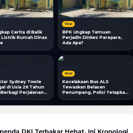
Viral
kap Cerita di Balik
BPK Ungkap Temuan
 Listrik Rumah Dinas
Perjadin Dinkes Parepare,
re
Ada Apa?
Viral
Star Sydney Towle
Kecelakaan Bus ALS
al di Usia 26 Tahun
Tewaskan Belasan
 Berbagi Perjalanan
Penumpang, Polisi Tetapkan
n Kanker
Dua Tersangka
enda DKI Terbakar Hebat, Ini Kronologi