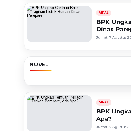
VIRAL
BPK Ungkap
Dinas Pare
Jumat, 7 Agustus 20
Novel
Lomba
Lomba
Novel
Novel 
Novel Senja
Novel 
Baca Novel : Suamiku,
(Part 
NOVEL
Membawamu Kembali (
Memba
Tentara Dingin! [TAMAT]
dari B
Part 13 )
(Part 3
VIRAL
BPK Ungkap
Apa?
Jumat, 7 Agustus 20