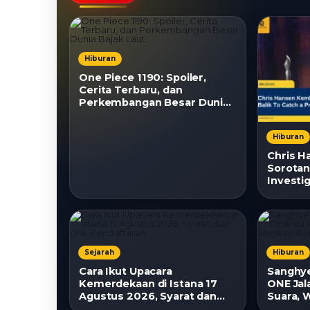
Hiburan
One Piece 1190: Spoiler,
Cerita Terbaru, dan
Perkembangan Besar Dunia
Bajak Laut
Hiburan
Chris H
Sorotan,
Investig
a Preda
Sejarah
Hiburan
Cara Ikut Upacara
Sanghy
Kemerdekaan di Istana 17
ONE Jala
Agustus 2026, Syarat dan
Suara,
Link Pendaftaran
Kondisi