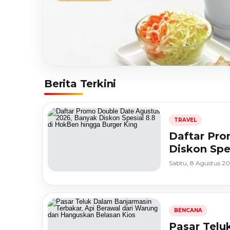
Berita Terkini
HEADLINE
TRAVEL
Daftar Promo
TRAVEL
Daftar Pro
Double Date
Diskon Spe
Sabtu, 8 Agustus 20
Agustus 2026,
Banyak Diskon
BENCANA
Spesial 8.8 di
Pasar Telu