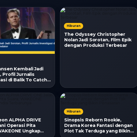
Hiburan
The Odyssey Christopher
Nolan Jadi Sorotan, Film Epik
dengan Produksi Terbesar
ansen Kembali Jadi
 Profil Jurnalis
asi di Balik To Catch
tor
Hiburan
eon ALPHA DRIVE
Sinopsis Reborn Rookie,
ni Operasi Pita
Drama Korea Fantasi dengan
 WAKEONE Ungkap
Plot Tak Terduga yang Bikin
 Terbarunya
Penasaran