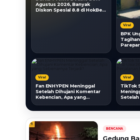
Agustus 2026, Banyak
Diskon Spesial 8.8 di HokBen
Viral
BPK Ung
Tagihan
Parepa
Viral
Viral
Fan ENHYPEN Meninggal
TikTok 
Setelah Dihujani Komentar
Meningg
Kebencian, Apa yang
Setelah
Sebenarnya Terjadi?
Melawa
BENCANA
Gedung Bap